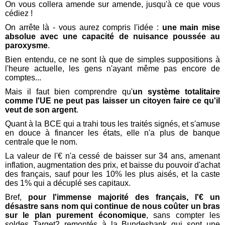
On vous collera amende sur amende, jusqu'à ce que vous
cédiez !
On arrête là - vous aurez compris l'idée :
une main mise
absolue avec une capacité de nuisance poussée au
paroxysme
.
Bien entendu, ce ne sont là que de simples suppositions à
l'heure actuelle, les gens n'ayant même pas encore de
comptes...
Mais il faut bien comprendre qu'
un système totalitaire
comme l'UE ne peut pas laisser un citoyen faire ce qu'il
veut de son argent
.
Quant à la BCE qui a trahi tous les traités signés, et s'amuse
en douce à financer les états, elle n'a plus de banque
centrale que le nom.
La valeur de l'€ n'a cessé de baisser sur 34 ans, amenant
inflation, augmentation des prix, et baisse du pouvoir d'achat
des français, sauf pour les 10% les plus aisés, et la caste
des 1% qui a décuplé ses capitaux.
Bref,
pour l'immense majorité des français, l'€ un
désastre sans nom qui continue de nous coûter un bras
sur le plan purement économique
, sans compter les
soldes Target2 remontés à la Bundesbank qui sont une