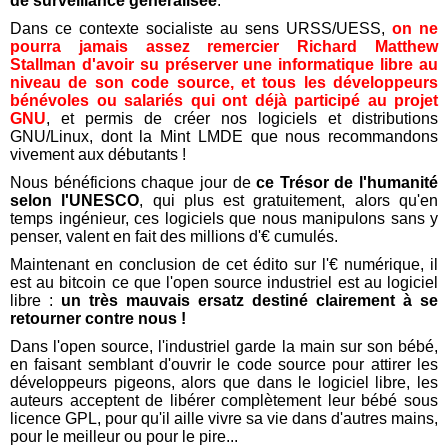
de surveillance généralisée
.
Dans ce contexte socialiste au sens URSS/UESS,
on ne
pourra jamais assez remercier Richard Matthew
Stallman d'avoir su préserver une informatique libre au
niveau de son code source, et tous les développeurs
bénévoles ou salariés qui ont déjà participé au projet
GNU
, et permis de créer nos logiciels et distributions
GNU/Linux, dont la Mint LMDE que nous recommandons
vivement aux débutants !
Nous bénéficions chaque jour de
ce Trésor de l'humanité
selon l'UNESCO
, qui plus est gratuitement, alors qu'en
temps ingénieur, ces logiciels que nous manipulons sans y
penser, valent en fait des millions d'€ cumulés.
Maintenant en conclusion de cet édito sur l'€ numérique, il
est au bitcoin ce que l'open source industriel est au logiciel
libre :
un très mauvais ersatz destiné clairement à se
retourner contre nous !
Dans l'open source, l'industriel garde la main sur son bébé,
en faisant semblant d'ouvrir le code source pour attirer les
développeurs pigeons, alors que dans le logiciel libre, les
auteurs acceptent de libérer complètement leur bébé sous
licence GPL, pour qu'il aille vivre sa vie dans d'autres mains,
pour le meilleur ou pour le pire...