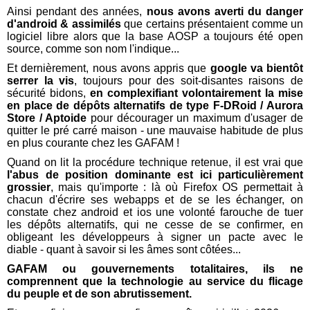
Ainsi pendant des années,
nous avons averti du danger
d'android & assimilés
que certains présentaient comme un
logiciel libre alors que la base AOSP a toujours été open
source, comme son nom l'indique...
Et dernièrement, nous avons appris que
google va bientôt
serrer la vis
, toujours pour des soit-disantes raisons de
sécurité bidons,
en complexifiant volontairement la mise
en place de dépôts alternatifs de type F-DRoid / Aurora
Store / Aptoide
pour décourager un maximum d'usager de
quitter le pré carré maison - une mauvaise habitude de plus
en plus courante chez les GAFAM !
Quand on lit la procédure technique retenue, il est vrai que
l'abus de position dominante est ici particulièrement
grossier
, mais qu'importe : là où Firefox OS permettait à
chacun d'écrire ses webapps et de se les échanger, on
constate chez android et ios une volonté farouche de tuer
les dépôts alternatifs, qui ne cesse de se confirmer, en
obligeant les développeurs à signer un pacte avec le
diable - quant à savoir si les âmes sont côtées...
GAFAM ou gouvernements totalitaires, ils ne
comprennent que la technologie au service du flicage
du peuple et de son abrutissement.