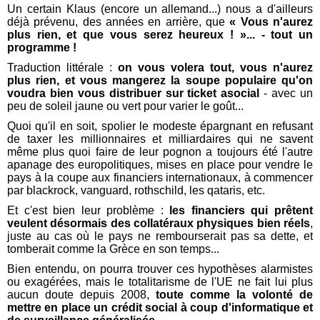
Un certain Klaus (encore un allemand...) nous a d'ailleurs
déjà prévenu, des années en arrière, que
« Vous n'aurez
plus rien, et que vous serez heureux ! »... - tout un
programme !
Traduction littérale :
on vous volera tout, vous n'aurez
plus rien, et vous mangerez la soupe populaire qu'on
voudra bien vous distribuer sur ticket asocial
- avec un
peu de soleil jaune ou vert pour varier le goût...
Quoi qu'il en soit, spolier le modeste épargnant en refusant
de taxer les millionnaires et milliardaires qui ne savent
même plus quoi faire de leur pognon a toujours été l'autre
apanage des europolitiques, mises en place pour vendre le
pays à la coupe aux financiers internationaux, à commencer
par blackrock, vanguard, rothschild, les qataris, etc.
Et c'est bien leur problème :
les financiers qui prêtent
veulent désormais des collatéraux physiques bien réels
,
juste au cas où le pays ne rembourserait pas sa dette, et
tomberait comme la Grèce en son temps...
Bien entendu, on pourra trouver ces hypothèses alarmistes
ou exagérées, mais le totalitarisme de l'UE ne fait lui plus
aucun doute depuis 2008,
toute comme la volonté de
mettre en place un crédit social à coup d'informatique et