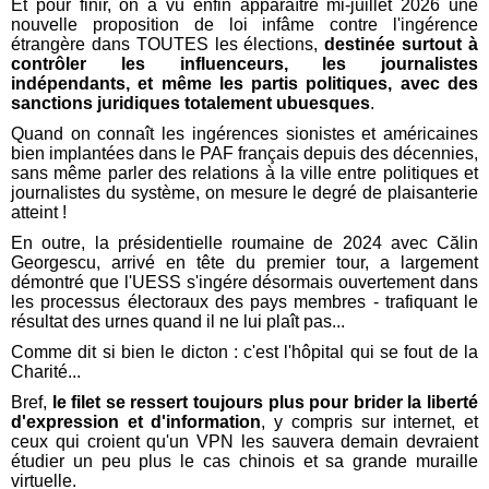
Et pour finir, on a vu enfin apparaître mi-juillet 2026 une
nouvelle proposition de loi infâme contre l'ingérence
étrangère dans TOUTES les élections,
destinée surtout à
contrôler les influenceurs, les journalistes
indépendants, et même les partis politiques, avec des
sanctions juridiques totalement ubuesques
.
Quand on connaît les ingérences sionistes et américaines
bien implantées dans le PAF français depuis des décennies,
sans même parler des relations à la ville entre politiques et
journalistes du système, on mesure le degré de plaisanterie
atteint !
En outre, la présidentielle roumaine de 2024 avec Călin
Georgescu, arrivé en tête du premier tour, a largement
démontré que l'UESS s'ingére désormais ouvertement dans
les processus électoraux des pays membres - trafiquant le
résultat des urnes quand il ne lui plaît pas...
Comme dit si bien le dicton : c'est l'hôpital qui se fout de la
Charité...
Bref,
le filet se ressert toujours plus pour brider la liberté
d'expression et d'information
, y compris sur internet, et
ceux qui croient qu'un VPN les sauvera demain devraient
étudier un peu plus le cas chinois et sa grande muraille
virtuelle.