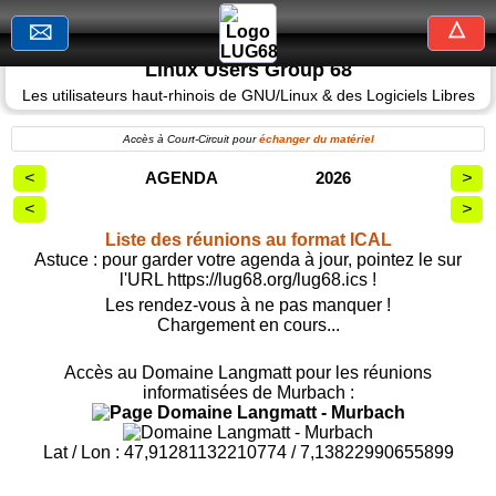
△
🖂
Linux
Linux Users Group 68
Users
Group
Les utilisateurs haut-rhinois de GNU/Linux & des Logiciels Libres
68
Accès à Court-Circuit pour
échanger du matériel
Les
AGENDA
2026
utilisateurs
haut-
rhinois
Liste des réunions au format ICAL
de
Astuce : pour garder votre agenda à jour, pointez le sur
GNU/Linux
l'URL https://lug68.org/lug68.ics !
et
des
Les rendez-vous à ne pas manquer !
Logiciels
Chargement en cours...
Libres
Accès au Domaine Langmatt pour les réunions
informatisées de Murbach :
Accueil
Lat / Lon : 47,91281132210774 / 7,13822990655899