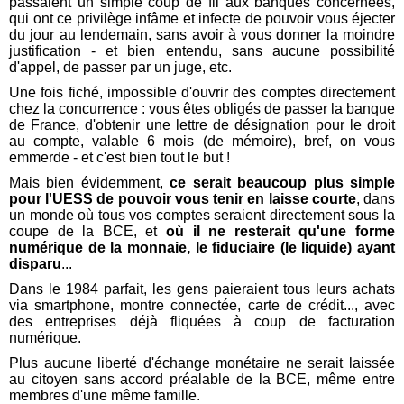
passaient un simple coup de fil aux banques concernées,
qui ont ce privilège infâme et infecte de pouvoir vous éjecter
du jour au lendemain, sans avoir à vous donner la moindre
justification - et bien entendu, sans aucune possibilité
d'appel, de passer par un juge, etc.
Une fois fiché, impossible d'ouvrir des comptes directement
chez la concurrence : vous êtes obligés de passer la banque
de France, d'obtenir une lettre de désignation pour le droit
au compte, valable 6 mois (de mémoire), bref, on vous
emmerde - et c'est bien tout le but !
Mais bien évidemment,
ce serait beaucoup plus simple
pour l'UESS de pouvoir vous tenir en laisse courte
, dans
un monde où tous vos comptes seraient directement sous la
coupe de la BCE, et
où il ne resterait qu'une forme
numérique de la monnaie, le fiduciaire (le liquide) ayant
disparu
...
Dans le 1984 parfait, les gens paieraient tous leurs achats
via smartphone, montre connectée, carte de crédit..., avec
des entreprises déjà fliquées à coup de facturation
numérique.
Plus aucune liberté d'échange monétaire ne serait laissée
au citoyen sans accord préalable de la BCE, même entre
membres d'une même famille.