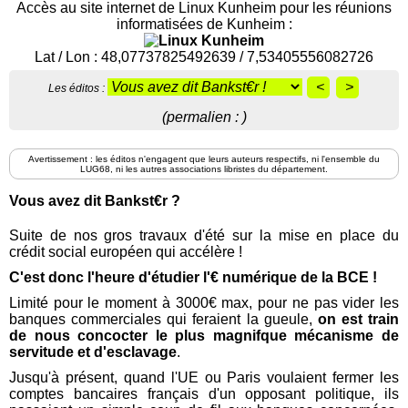
Accès au site internet de Linux Kunheim pour les réunions
Présentation
informatisées de Kunheim :
de
l'association
Lat / Lon : 48,07737825492639 / 7,53405556082726
Les éditos :
Forum
(permalien :
)
Débutant
Avertissement : les éditos n'engagent que leurs auteurs respectifs, ni l'ensemble du
LUG68, ni les autres associations libristes du département.
Vous avez dit Bankst€r ?
Logiciels
Suite de nos gros travaux d'été sur la mise en place du
crédit social européen qui accélère !
Photos
C'est donc l'heure d'étudier l'€ numérique de la BCE !
Limité pour le moment à 3000€ max, pour ne pas vider les
Détente
banques commerciales qui feraient la gueule,
on est train
de nous concocter le plus magnifque mécanisme de
servitude et d'esclavage
.
Jusqu'à présent, quand l'UE ou Paris voulaient fermer les
comptes bancaires français d'un opposant politique, ils