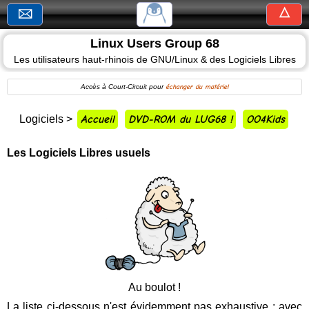
△
🖂
Linux
Linux Users Group 68
Users
Group
Les utilisateurs haut-rhinois de GNU/Linux & des Logiciels Libres
68
Accès à Court-Circuit pour
échanger du matériel
Les
utilisateurs
Logiciels >
Accueil
DVD-ROM du LUG68 !
OO4Kids
haut-
rhinois
de
Les Logiciels Libres usuels
GNU/Linux
et
des
Logiciels
Libres
Accueil
Au boulot !
La liste ci-dessous n'est évidemment pas exhaustive : avec