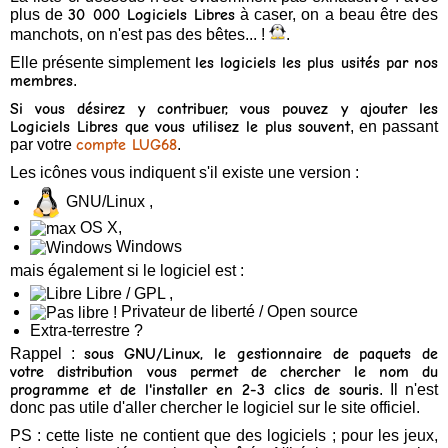
plus de
30 000 Logiciels Libres
à caser, on a beau être des
manchots, on n'est pas des bêtes... !
.
Présentation
de
Elle présente simplement
les logiciels les plus usités par nos
l'association
membres
.
Si vous désirez y contribuer, vous pouvez y ajouter les
Logiciels Libres que vous utilisez le plus souvent
, en passant
par votre
compte LUG68
.
Forum
Les icônes vous indiquent s'il existe une version :
Débutant
GNU/Linux ,
OS X,
Windows
Logiciels
mais également si le logiciel est :
Libre / GPL ,
Privateur de liberté / Open source
Photos
Extra-terrestre ?
Rappel :
sous GNU/Linux, le gestionnaire de paquets de
votre distribution vous permet de chercher le nom du
Détente
programme et de l'installer en 2-3 clics de souris
. Il n'est
donc pas utile d'aller chercher le logiciel sur le site officiel.
PS : cette liste ne contient que des logiciels ; pour les jeux,