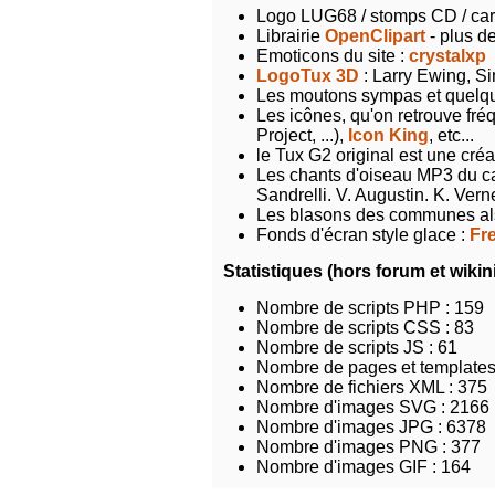
Présentation
Logo LUG68 / stomps CD / cartes
de
Librairie
OpenClipart
- plus de
l'association
Emoticons du site :
crystalxp
LogoTux 3D
: Larry Ewing, S
Les moutons sympas et quelque
Les icônes, qu'on retrouve fr
Forum
Project, ...),
Icon King
, etc...
le Tux G2 original est une cr
Les chants d'oiseau MP3 du ca
Débutant
Sandrelli. V. Augustin. K. Verne
Les blasons des communes als
Fonds d'écran style glace :
Fr
Logiciels
Statistiques (hors forum et wikini
Nombre de scripts PHP : 159
Photos
Nombre de scripts CSS : 83
Nombre de scripts JS : 61
Nombre de pages et template
Détente
Nombre de fichiers XML : 375
Nombre d'images SVG : 2166
Nombre d'images JPG : 6378
Nombre d'images PNG : 377
Nombre d'images GIF : 164