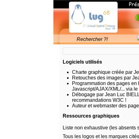
🖂
Linux
Users
△
Group
X
68
Accueil
Présentation
Forum
Les
Débutant
Linux
utilisateurs
Logiciels
haut-
Users
Photos
Logiciels utilisés
rhinois
Group
Détente
de
68
Charte graphique créée par 
Court-
GNU/Linux
Retouches des images par J
Circuit
et
Programmation des pages en
Les
des
Javascript/AJAX/XML/... via le 
utilisateurs
Logiciels
Débogage par Jean Luc BIE
haut-
Libres
recommandations W3C !
rhinois
Auteur et webmaster des pag
de
GNU/Linux
Ressources graphiques
&
Accueil
des
Liste non exhaustive (les absents s
Logiciels
Libres
Tous les logos et les marques cités