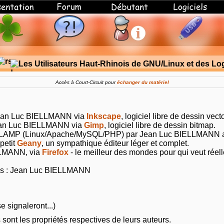
Accès à Court-Circuit pour
échanger du matériel
Jean Luc BIELLMANN via
Inkscape
, logiciel libre de dessin vecto
ean Luc BIELLMANN via
Gimp
, logiciel libre de dessin bitmap.
 LAMP (Linux/Apache/MySQL/PHP) par Jean Luc BIELLMANN a
petit
Geany
, un sympathique éditeur léger et complet.
LLMANN, via
Firefox
- le meilleur des mondes pour qui veut réel
es : Jean Luc BIELLMANN
e signaleront...)
 sont les propriétés respectives de leurs auteurs.