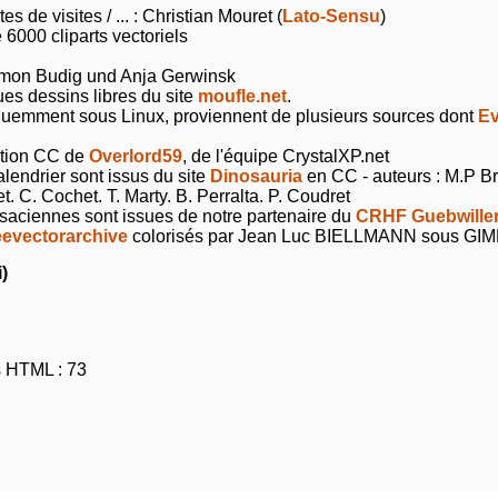
 de visites / ... : Christian Mouret (
Lato-Sensu
)
 6000 cliparts vectoriels
imon Budig und Anja Gerwinsk
s dessins libres du site
moufle.net
.
équemment sous Linux, proviennent de plusieurs sources dont
Ev
éation CC de
Overlord59
, de l'équipe CrystalXP.net
lendrier sont issus du site
Dinosauria
en CC - auteurs : M.P Bru
t. C. Cochet. T. Marty. B. Perralta. P. Coudret
aciennes sont issues de notre partenaire du
CRHF Guebwille
eevectorarchive
colorisés par Jean Luc BIELLMANN sous GI
)
s HTML : 73