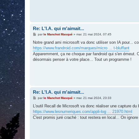
Re: L'I.A. qui m'aimait...
M
par
le Manchot Masqué
»
mar. 21 mai 2024, 07:45
e
s
Notre grand ami microsoft va donc utiliser son IA pour... co
s
https://www.frandroid.com/marques/micro ... t-bluffant
a
g
Apparemment, ça ne choque par fandroid qui s'en émeut. On 
e
désormais penser à votre place... Tout un programme !
Re: L'I.A. qui m'aimait...
M
par
le Manchot Masqué
»
mar. 21 mai 2024, 23:33
e
s
L'outil Recall de Microsoft va donc réaliser une capture d
s
https://www.lesnumeriques.com/appli-log ... 21970.html
a
g
C'est promis juré craché : tout restera en local... On ignor
e