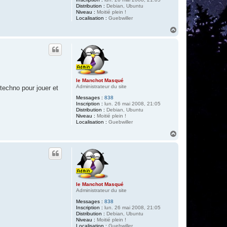
Distribution :
Debian, Ubuntu
Niveau :
Moitié plein !
Localisation :
Guebwiller
H
a
u
t
le Manchot Masqué
Administrateur du site
techno pour jouer et
Messages :
838
Inscription :
lun. 26 mai 2008, 21:05
Distribution :
Debian, Ubuntu
Niveau :
Moitié plein !
Localisation :
Guebwiller
H
a
u
t
le Manchot Masqué
Administrateur du site
Messages :
838
Inscription :
lun. 26 mai 2008, 21:05
Distribution :
Debian, Ubuntu
Niveau :
Moitié plein !
Localisation :
Guebwiller