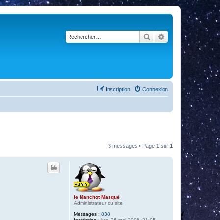
Rechercher
Recherche avancé
Inscription
Connexion
3 messages • Page
1
sur
1
le Manchot Masqué
Administrateur du site
Messages :
838
Inscription :
lun. 26 mai 2008, 21:05