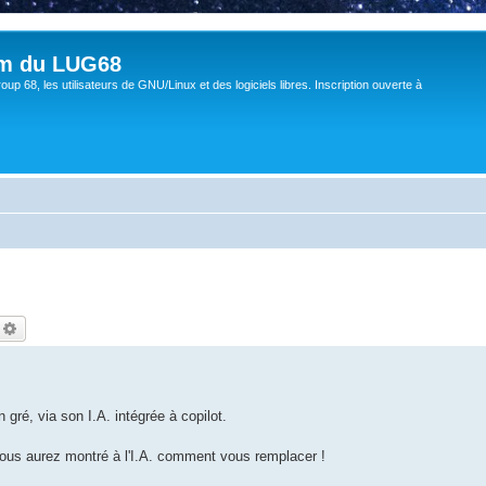
um du LUG68
up 68, les utilisateurs de GNU/Linux et des logiciels libres. Inscription ouverte à
echercher
Recherche avancée
 gré, via son I.A. intégrée à copilot.
ous aurez montré à l'I.A. comment vous remplacer !