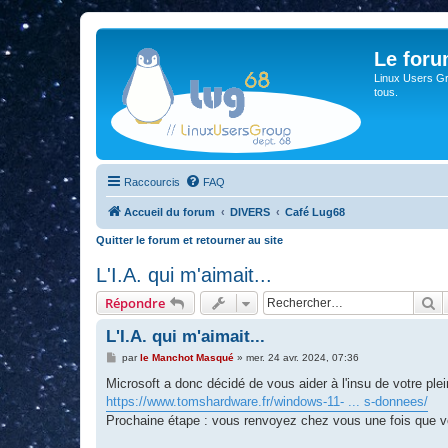
Le for
Linux Users Gro
tous.
Raccourcis
FAQ
Accueil du forum
DIVERS
Café Lug68
Quitter le forum et retourner au site
L'I.A. qui m'aimait...
R
Répondre
L'I.A. qui m'aimait...
M
par
le Manchot Masqué
»
mer. 24 avr. 2024, 07:36
e
s
Microsoft a donc décidé de vous aider à l'insu de votre plein
s
https://www.tomshardware.fr/windows-11- ... s-donnees/
a
g
Prochaine étape : vous renvoyez chez vous une fois que v
e