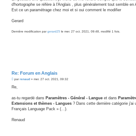
e
d'hortographe se réfère à l'Anglais , plus généralement tout semble en 
Est ce un paramétrage chez moi et si oui comment le modifier
Gerard
Dernière modification par
gerard25
le mer. 27 oct. 2021, 09:48, modifié 1 fois.
Re: Forum en Anglais
M
par
renaud
»
mer. 27 oct. 2021, 09:32
e
s
Re,
s
a
g
as-tu regardé dans
Paramètres - Général - Langue
et dans
Paramètre
e
Extensions et thèmes - Langues
? Dans cette dernière catégorie j'ai 
Français Language Pack » (…).
Renaud