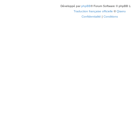
Développé par
phpBB
® Forum Software © phpBB L
Traduction française officielle
©
Qiaeru
Confidentialité
|
Conditions