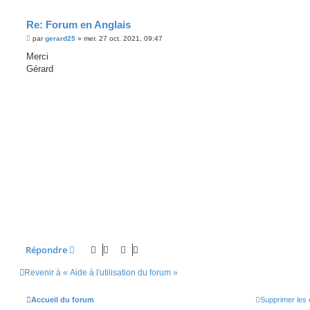
Re: Forum en Anglais
M
par
gerard25
»
mer. 27 oct. 2021, 09:47
e
s
Merci
s
Gérard
a
g
e
Répondre
Revenir à « Aide à l'utilisation du forum »
Accueil du forum
Supprimer les 