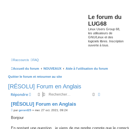
Le forum du
LUG68
Linux Users Group 68,
les utilisateurs de
GNU/Linux et des
logiciels libres. Inscription
ouverte à tous.
Raccourcis
FAQ
Accueil du forum
NOUVEAUX
Aide à l'utilisation du forum
Quitter le forum et retourner au site
[RÉSOLU] Forum en Anglais
Rechercher
Recherche avan
Répondre
[RÉSOLU] Forum en Anglais
M
par
gerard25
»
mer. 27 oct. 2021, 09:24
e
s
Bonjour
s
a
g
En postant une question , je viens de me rendre compte que le correct