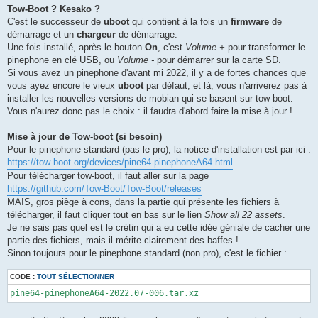
Tow-Boot ? Kesako ?
C'est le successeur de
uboot
qui contient à la fois un
firmware
de
démarrage et un
chargeur
de démarrage.
Une fois installé, après le bouton
On
, c'est
Volume +
pour transformer le
pinephone en clé USB, ou
Volume -
pour démarrer sur la carte SD.
Si vous avez un pinephone d'avant mi 2022, il y a de fortes chances que
vous ayez encore le vieux
uboot
par défaut, et là, vous n'arriverez pas à
installer les nouvelles versions de mobian qui se basent sur tow-boot.
Vous n'aurez donc pas le choix : il faudra d'abord faire la mise à jour !
Mise à jour de Tow-boot (si besoin)
Pour le pinephone standard (pas le pro), la notice d'installation est par ici :
https://tow-boot.org/devices/pine64-pinephoneA64.html
Pour télécharger tow-boot, il faut aller sur la page
https://github.com/Tow-Boot/Tow-Boot/releases
MAIS, gros piège à cons, dans la partie qui présente les fichiers à
télécharger, il faut cliquer tout en bas sur le lien
Show all 22 assets
.
Je ne sais pas quel est le crétin qui a eu cette idée géniale de cacher une
partie des fichiers, mais il mérite clairement des baffes !
Sinon toujours pour le pinephone standard (non pro), c'est le fichier :
CODE :
TOUT SÉLECTIONNER
pine64-pinephoneA64-2022.07-006.tar.xz 