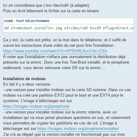
Ici on considérera que c'est /dev/sdX (à adapter).
Puis on écrit bêtement le fichier sur la carte en binaire
CODE :
TOUT SÉLECTIONNER
dd if=mmcboot.installer.img of=/dev/sdX bs=1M oflag=direct,syn
Ça y est, la carte est prête, on la met dans le téléphone, et il suffit de
suivre les instructions d'une vidéo du net pour finir l'installation :
https://www.youtube.com/watch?v=KP0VHfLAyoY&t=216s
À noter que l'installation n'efface pas normalement la distribution déjà
présente sur la emmc. Donc une fois Tow-Boot installé, et le pinephone
redémarré, vous devez retrouver votre OS sur la emmc...
Installation de mobian
En fait il y a deux versions :
- une version pour installer mobian sur la carte SD externe. Dans ce cas
mobian va créé une partition EXT2 pour le boot et une EXT4 pour le
système. L'image à télécharger est sur
https://images.mobian.org/pinephone/
- une version pour installer mobian sur la emmc interne, avec un
installateur qui va vous poser plusieurs questions en sus, et notamment
vous permettre de crypter les partitions en cas de vol. L'image à
télécharger est sur
https://images.mobian.org/pinephone/installer/
J'ai crû au départ que la version installer ne fonctionnait pas sur mon