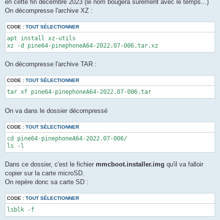
en cette fin décembre 2023 (le nom bougera sûrement avec le temps...)
On décompresse l'archive XZ :
CODE :
TOUT SÉLECTIONNER
apt install xz-utils

xz -d pine64-pinephoneA64-2022.07-006.tar.xz
On décompresse l'archive TAR :
CODE :
TOUT SÉLECTIONNER
tar xf pine64-pinephoneA64-2022.07-006.tar
On va dans le dossier décompressé
CODE :
TOUT SÉLECTIONNER
cd pine64-pinephoneA64-2022.07-006/

ls -l
Dans ce dossier, c'est le fichier
mmcboot.installer.img
qu'il va falloir
copier sur la carte microSD.
On repère donc sa carte SD :
CODE :
TOUT SÉLECTIONNER
lsblk -f