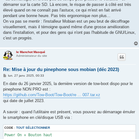
démarrer sur la carte SD. Là encore, le risque de passer à côté est très
élevé quand on ne connaît pas l'astuce, ce qui m'est en fait arrivé
pendant une bonne heure. Pas très ergonomique non plus...
On va pas se mentir : l'installeur Mobian est un peu brut de décoffrage
visuellement, mais il témoigne quand même d'une grosse amélioration
dans l'installation, et pour des gens qui n'ont pas l'habitude de GNU/Linux,
c'est un progrès.
le Manchot Masqué
Administrateur du site
Re: Mise à jour du pinephone sous mobian (déc 2023)
M
lun. 27 janv. 2025, 00:33
e
s
En date du 26 janvier 2025, la dernière version de tow-boot dispo pour le
s
pinephone NON PRO est :
a
g
https://github.com/Tow-Boot/Tow-Boot/re ... 007.tar.xz
e
qui date de juillet 2023.
A savoir : quand l'utilitaire est présent, vous pouvez au démarrage émuler
le smartphone en clé/disque USB via :
CODE :
TOUT SÉLECTIONNER
Power On + Bouton haut