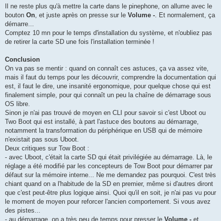
Il ne reste plus qu'à mettre la carte dans le pinephone, on allume avec le
bouton
On
, et juste après on presse sur le
Volume -
. Et normalement, ça
démarre...
Comptez 10 mn pour le temps d'installation du système, et n'oubliez pas
de retirer la carte SD une fois l'installation terminée !
Conclusion
On va pas se mentir : quand on connaît ces astuces, ça va assez vite,
mais il faut du temps pour les découvrir, comprendre la documentation qui
est, il faut le dire, une insanité ergonomique, pour quelque chose qui est
finalement simple, pour qui connaît un peu la chaîne de démarrage sous
OS libre.
Sinon je n'ai pas trouvé de moyen en CLI pour savoir si c'est Uboot ou
Two Boot qui est installé, à part l'astuce des boutons au démarrage,
notamment la transformation du périphérique en USB qui de mémoire
n'existait pas sous Uboot.
Deux critiques sur Tow Boot :
- avec Uboot, c'était la carte SD qui était privilégiée au démarrage. Là, le
réglage a été modifié par les concepteurs de Tow Boot pour démarrer par
défaut sur la mémoire interne... Ne me demandez pas pourquoi. C'est très
chiant quand on a l'habitude de la SD en premier, même si d'autres diront
que c'est peut-être plus logique ainsi. Quoi qu'il en soit, je n'ai pas vu pour
le moment de moyen pour reforcer l'ancien comportement. Si vous avez
des pistes...
- au démarrage, on a très peu de temps pour presser le
Volume -
et