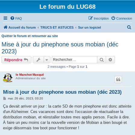
Le forum du LUG68
FAQ
Inscription
Connexion
R
Accueil du forum
TRUCS ET ASTUCES
Sur un logiciel
e
Quitter le forum et retourner au site
c
Mise à jour du pinephone sous mobian (déc
h
2023)
e
Rechercher
Recherche 
Répondre
r
2 messages • Page
1
sur
1
c
le Manchot Masqué
h
Administrateur du site
e
Mise à jour du pinephone sous mobian (déc 2023)
r
M
mar. 26 déc. 2023, 03:20
e
s
Ça devait arriver un jour : la carte SD de mon pinephone est donc atteinte
s
d'un Alzheimer. Ces vacances sont donc l'occasion de réactualiser la
a
g
distribution mobian, et réinstaller toutes mes applis persos. Facile à dire.
e
À faire un peu moins car la nouvelle version de Mobian a bien bougé et
exige désormais tow boot pour fonctionner !