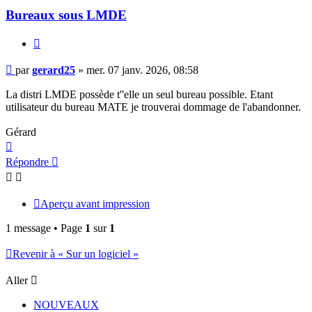
Bureaux sous LMDE
Citer
Message
par
gerard25
»
mer. 07 janv. 2026, 08:58
La distri LMDE possède t''elle un seul bureau possible. Etant
utilisateur du bureau MATE je trouverai dommage de l'abandonner.
Gérard
Haut
Répondre
Aperçu avant impression
1 message • Page
1
sur
1
Revenir à « Sur un logiciel »
Aller
NOUVEAUX