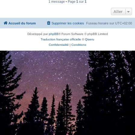
1 message • Page
1
sur
1
Aller
Accueil du forum
Supprimer les cookies
Fuseau horaire sur
UTC+02:00
Développé par
phpBB
® Forum Software © phpBB Limited
Traduction française officielle
©
Qiaeru
Confidentialité
|
Conditions