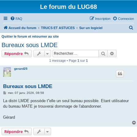
Le forum du LUG68
FAQ
Inscription
Connexion
R
Accueil du forum
TRUCS ET ASTUCES
Sur un logiciel
e
Quitter le forum et retourner au site
c
Bureaux sous LMDE
h
Rechercher
Recherche 
Répondre
e
1 message • Page
1
sur
1
r
gerard25
c
h
Bureaux sous LMDE
e
M
mer. 07 janv. 2026, 08:58
r
e
s
La distri LMDE possède t''elle un seul bureau possible. Etant utilisateur
s
du bureau MATE je trouverai dommage de l'abandonner.
a
g
e
Gérard
Répondre