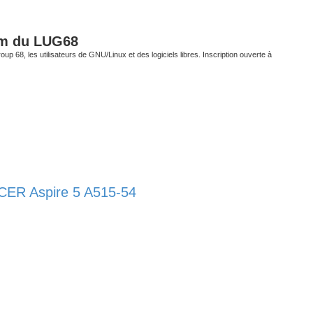
um du LUG68
up 68, les utilisateurs de GNU/Linux et des logiciels libres. Inscription ouverte à
 ACER Aspire 5 A515-54
her
erche avancée