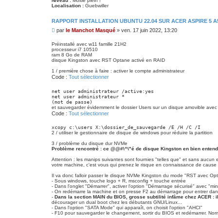
Niveau :
Moitié plein !
Localisation :
Guebwiller
RAPPORT INSTALLATION UBUNTU 22.04 SUR ACER ASPIRE 5 A
M
par
le Manchot Masqué
»
ven. 17 juin 2022, 13:20
e
s
Préinstallé avec w11 famille 21H2
processeur i7 10510
s
ram 8 Go de RAM
a
disque Kingston avec RST Optane activé en RAID
g
e
1 / première chose à faire : activer le compte administrateur
Code :
Tout sélectionner
net user administrateur /active:yes

net user administrateur *

(mot de passe)
et sauvegarder évidemment le dossier Users sur un disque amovible avec
Code :
Tout sélectionner
xcopy c:\users X:\dossier_de_sauvegarde /E /H /C /I
2 / utiliser le gestionnaire de disque de windows pour réduire la partition
3 / problème du disque dur NVMe
Problème rencontré : ce @@#\^\"é de disque Kingston en bien entendu
Attention : les manips suivantes sont fournies "telles que" et sans aucu
votre machine, c'est vous qui prenez le risque en connaissance de cause 
Il va donc falloir passer le disque NVMe Kingston du mode "RST avec Op
- Sous windows, touche logo + R, msconfig + touche entrée
- Dans l'onglet "Démarrer", activer l'option "Démarrage sécurisé" avec "mi
- On redémarre la machine et on presse F2 au démarrage pour entrer da
-
Dans la section MAIN du BIOS, grosse subtilité infâme chez ACER : il
décourager un dual boot chez les débutants GNU/Linux...
- Dans l'option "SATA Mode" qui apparaît, on choisit l'option "AHCI"
- F10 pour sauvegarder le changement, sortir du BIOS et redémarrer. Nor