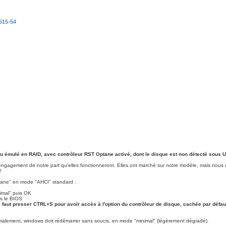
515-54
 émulé en RAID, avec contrôleur RST Optane activé, dont le disque est non détecté sous U
n engagement de notre part qu'elles fonctionneront. Elles ont marché sur notre modèle, mais nou
!
tane" en mode "AHCI" standard :
nimal" puis OK
ns le BIOS
 faut presser CTRL+S pour avoir accès à l'option du contrôleur de disque, cachée par défaut
malement, windows doit rédémarrer sans soucis, en mode "minimal" (légèrement dégradé).