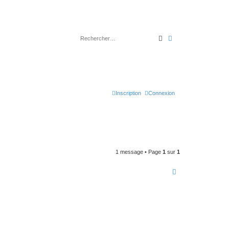
Rechercher
Recherche avancé
Inscription
Connexion
1 message • Page
1
sur
1