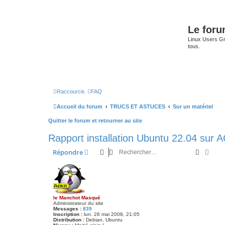
Le for
Linux Users Gro
tous.
Raccourcis
FAQ
Accueil du forum
TRUCS ET ASTUCES
Sur un matériel
Quitter le forum et retourner au site
Rapport installation Ubuntu 22.04 sur
Recherc
Rech
Répondre
le Manchot Masqué
Administrateur du site
Messages :
839
Inscription :
lun. 26 mai 2008, 21:05
Distribution :
Debian, Ubuntu