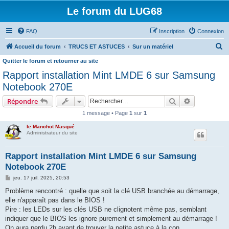
Le forum du LUG68
FAQ
Inscription
Connexion
R
Accueil du forum
TRUCS ET ASTUCES
Sur un matériel
e
Quitter le forum et retourner au site
c
Rapport installation Mint LMDE 6 sur Samsung
h
Notebook 270E
e
Rechercher
Recherche 
Répondre
r
1 message • Page
1
sur
1
c
le Manchot Masqué
h
Administrateur du site
e
Rapport installation Mint LMDE 6 sur Samsung
r
Notebook 270E
M
jeu. 17 juil. 2025, 20:53
e
s
Problème rencontré : quelle que soit la clé USB branchée au démarrage,
s
elle n'apparaît pas dans le BIOS !
a
g
Pire : les LEDs sur les clés USB ne clignotent même pas, semblant
e
indiquer que le BIOS les ignore purement et simplement au démarrage !
On aura perdu 2h avant de trouver la petite astuce à la con...