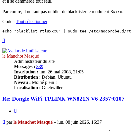
et il se démmerde tout seul.
Par contre, il ne faut pas oublier de blacklister le module rtl8xxxu.
Code :
Tout sélectionner
echo "blacklist rtl8xxxu" | sudo tee /etc/modprobe.d/rt
Haut
le Manchot Masqué
Administrateur du site
Messages :
839
Inscription :
lun. 26 mai 2008, 21:05
Distribution :
Debian, Ubuntu
Niveau :
Moitié plein !
Localisation :
Guebwiller
Re: Dongle WiFi TPLINK WN821N V6 2357:0107
Citer
Message
par
le Manchot Masqué
»
lun. 08 juin 2026, 16:37