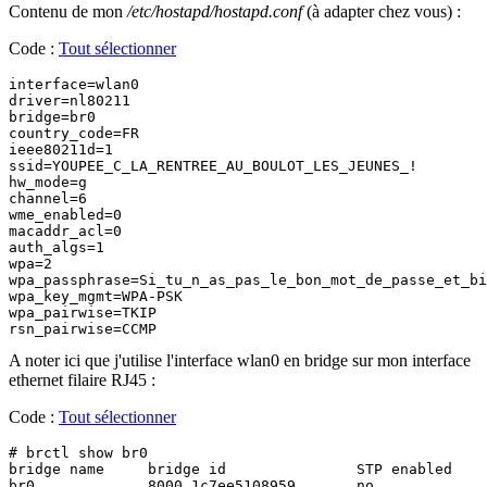
Contenu de mon
/etc/hostapd/hostapd.conf
(à adapter chez vous) :
Code :
Tout sélectionner
interface=wlan0

driver=nl80211

bridge=br0

country_code=FR

ieee80211d=1

ssid=YOUPEE_C_LA_RENTREE_AU_BOULOT_LES_JEUNES_!

hw_mode=g

channel=6

wme_enabled=0

macaddr_acl=0

auth_algs=1

wpa=2

wpa_passphrase=Si_tu_n_as_pas_le_bon_mot_de_passe_et_bi
wpa_key_mgmt=WPA-PSK

wpa_pairwise=TKIP

rsn_pairwise=CCMP
A noter ici que j'utilise l'interface wlan0 en bridge sur mon interface
ethernet filaire RJ45 :
Code :
Tout sélectionner
# brctl show br0

bridge name	bridge id		STP enabled	interfaces

br0		8000.1c7ee5108959	no		eth1
