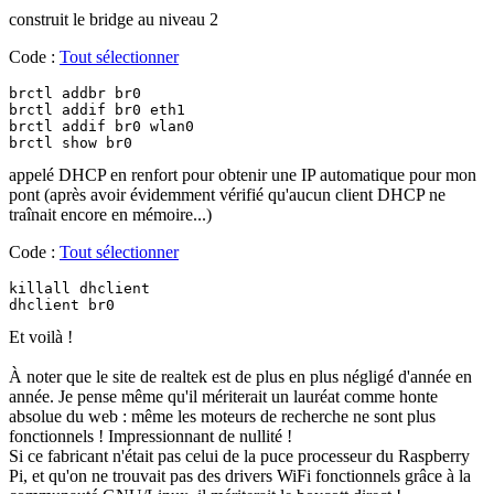
construit le bridge au niveau 2
Code :
Tout sélectionner
brctl addbr br0

brctl addif br0 eth1

brctl addif br0 wlan0

brctl show br0
appelé DHCP en renfort pour obtenir une IP automatique pour mon
pont (après avoir évidemment vérifié qu'aucun client DHCP ne
traînait encore en mémoire...)
Code :
Tout sélectionner
killall dhclient

dhclient br0
Et voilà !
À noter que le site de realtek est de plus en plus négligé d'année en
année. Je pense même qu'il mériterait un lauréat comme honte
absolue du web : même les moteurs de recherche ne sont plus
fonctionnels ! Impressionnant de nullité !
Si ce fabricant n'était pas celui de la puce processeur du Raspberry
Pi, et qu'on ne trouvait pas des drivers WiFi fonctionnels grâce à la