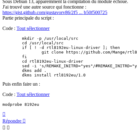
Sous Debian 13, apparemment la compilation du module échoue.
J'ai trouvé une autre source qui fonctionne :
https://gist.github.com/gustavorv86/2f5 ... b50f500725
Partie principale du script :
Code :
Tout sélectionner
	mkdir -p /usr/local/src

	cd /usr/local/src

	if [ ! -d rtl8192eu-linux-driver ]; then

		git clone https://github.com/Mange/rtl8192eu-linux-driver

	fi

	cd rtl8192eu-linux-driver

	sed -i 's/REMAKE_INITRD="yes"/#REMAKE_INITRD="yes"/g' dkms.conf

	dkms add .

	dkms install rtl8192eu/1.0
Puis enfin faire un :
Code :
Tout sélectionner
modprobe 8192eu
Haut
Répondre