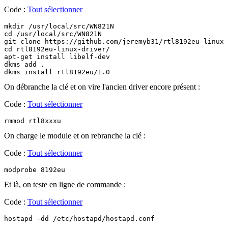
Code :
Tout sélectionner
mkdir /usr/local/src/WN821N

cd /usr/local/src/WN821N

git clone https://github.com/jeremyb31/rtl8192eu-linux-
cd rtl8192eu-linux-driver/

apt-get install libelf-dev

dkms add .

On débranche la clé et on vire l'ancien driver encore présent :
Code :
Tout sélectionner
rmmod rtl8xxxu
On charge le module et on rebranche la clé :
Code :
Tout sélectionner
modprobe 8192eu
Et là, on teste en ligne de commande :
Code :
Tout sélectionner
hostapd -dd /etc/hostapd/hostapd.conf 