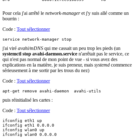
Pour cela j'ai arrêté le
network-manager
et j'y suis allé comme un
bourrin :
Code :
Tout sélectionner
service network-manager stop
j'ai viré
avahi/mDNS
qui me cassait un peu trop les pieds (un
systemctl stop avahi-daemon.service
n'arrêtait pas le service, ce
qui n'est pas normal de mon point de vue - si vous avez des
explications en la matière, je suis preneur, mais
systemd
commence
sérieusement à me sortir par les trous du nez)
Code :
Tout sélectionner
apt-get remove avahi-daemon  avahi-utils
puis réinitialisé les cartes :
Code :
Tout sélectionner
ifconfig eth1 up

ifconfig eth1 0.0.0.0

ifconfig wlan0 up

ifconfig wlan0 0.0.0.0