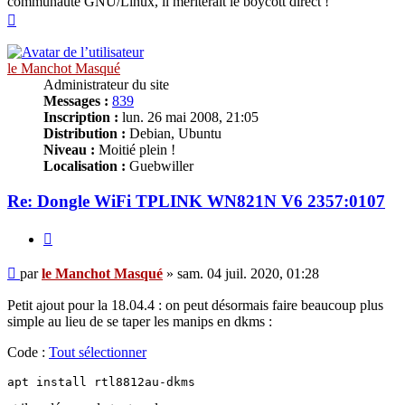
communauté GNU/Linux, il mériterait le boycott direct !
Haut
le Manchot Masqué
Administrateur du site
Messages :
839
Inscription :
lun. 26 mai 2008, 21:05
Distribution :
Debian, Ubuntu
Niveau :
Moitié plein !
Localisation :
Guebwiller
Re: Dongle WiFi TPLINK WN821N V6 2357:0107
Citer
Message
par
le Manchot Masqué
»
sam. 04 juil. 2020, 01:28
Petit ajout pour la 18.04.4 : on peut désormais faire beaucoup plus
simple au lieu de se taper les manips en dkms :
Code :
Tout sélectionner
apt install rtl8812au-dkms