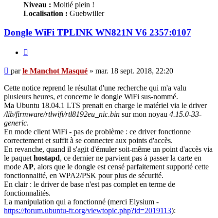
Niveau :
Moitié plein !
Localisation :
Guebwiller
Dongle WiFi TPLINK WN821N V6 2357:0107
Citer
Message
par
le Manchot Masqué
»
mar. 18 sept. 2018, 22:20
Cette notice reprend le résultat d'une recherche qui m'a valu
plusieurs heures, et concerne le dongle WiFi sus-nommé.
Ma Ubuntu 18.04.1 LTS prenait en charge le matériel via le driver
/lib/firmware/rtlwifi/rtl8192eu_nic.bin
sur mon noyau
4.15.0-33-
generic
.
En mode client WiFi - pas de problème : ce driver fonctionne
correctement et suffit à se connecter aux points d'accès.
En revanche, quand il s'agit d'émuler soit-même un point d'accès via
le paquet
hostapd
, ce dernier ne parvient pas à passer la carte en
mode
AP
, alors que le dongle est censé parfaitement supporté cette
fonctionnalité, en WPA2/PSK pour plus de sécurité.
En clair : le driver de base n'est pas complet en terme de
fonctionnalités.
La manipulation qui a fonctionné (merci Elysium -
https://forum.ubuntu-fr.org/viewtopic.php?id=2019113
):