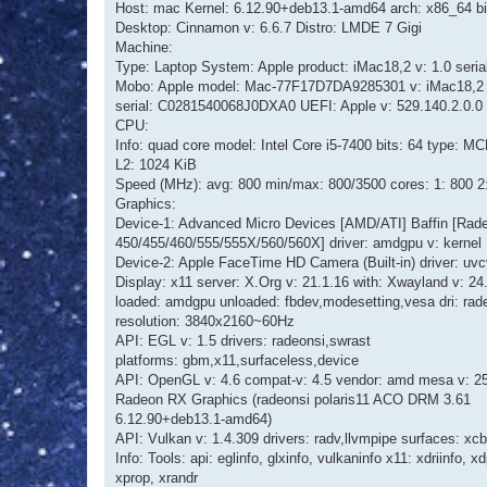
Host: mac Kernel: 6.12.90+deb13.1-amd64 arch: x86_64 bi
Desktop: Cinnamon v: 6.6.7 Distro: LMDE 7 Gigi
Machine:
Type: Laptop System: Apple product: iMac18,2 v: 1.0 se
Mobo: Apple model: Mac-77F17D7DA9285301 v: iMac18,2
serial: C0281540068J0DXA0 UEFI: Apple v: 529.140.2.0.0 
CPU:
Info: quad core model: Intel Core i5-7400 bits: 64 type: M
L2: 1024 KiB
Speed (MHz): avg: 800 min/max: 800/3500 cores: 1: 800 2:
Graphics:
Device-1: Advanced Micro Devices [AMD/ATI] Baffin [Rad
450/455/460/555/555X/560/560X] driver: amdgpu v: kernel
Device-2: Apple FaceTime HD Camera (Built-in) driver: uv
Display: x11 server: X.Org v: 21.1.16 with: Xwayland v: 24.
loaded: amdgpu unloaded: fbdev,modesetting,vesa dri: ra
resolution: 3840x2160~60Hz
API: EGL v: 1.5 drivers: radeonsi,swrast
platforms: gbm,x11,surfaceless,device
API: OpenGL v: 4.6 compat-v: 4.5 vendor: amd mesa v: 25
Radeon RX Graphics (radeonsi polaris11 ACO DRM 3.61
6.12.90+deb13.1-amd64)
API: Vulkan v: 1.4.309 drivers: radv,llvmpipe surfaces: xcb
Info: Tools: api: eglinfo, glxinfo, vulkaninfo x11: xdriinfo, x
xprop, xrandr