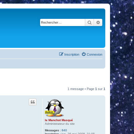
Rechercher
Recherche avancé
Inscription
Connexion
1 message • Page
1
sur
1
le Manchot Masqué
Administrateur du site
Messages :
840
Inscription :
lun. 26 mai 2008, 21:05