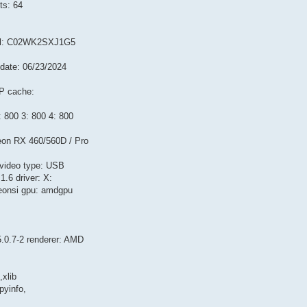
ts: 64
rial: C02WK2SXJ1G5
date: 06/23/2024
CP cache:
 800 3: 800 4: 800
eon RX 460/560D / Pro
cvideo type: USB
1.6 driver: X:
deonsi gpu: amdgpu
.0.7-2 renderer: AMD
,xlib
dpyinfo,