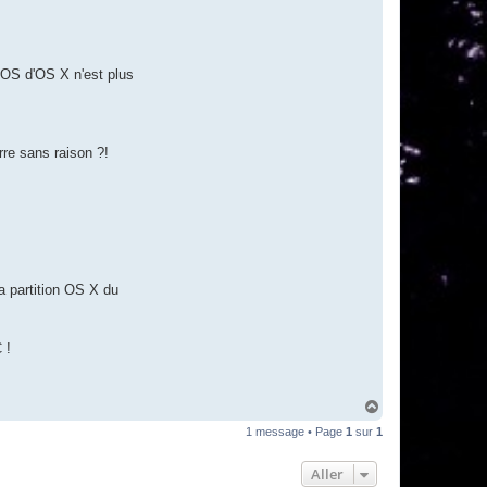
BIOS d'OS X n'est plus
re sans raison ?!
a partition OS X du
 !
H
a
1 message • Page
1
sur
1
u
t
Aller