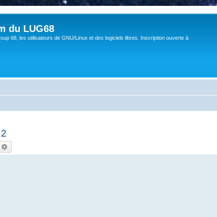
um du LUG68
up 68, les utilisateurs de GNU/Linux et des logiciels libres. Inscription ouverte à
,2
echercher
Recherche avancée