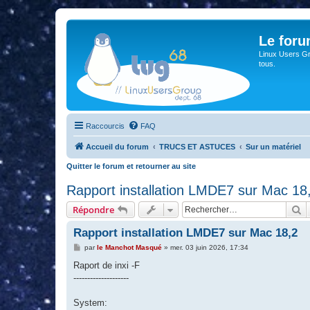
Le for
Linux Users Gro
tous.
Raccourcis
FAQ
Accueil du forum
TRUCS ET ASTUCES
Sur un matériel
Quitter le forum et retourner au site
Rapport installation LMDE7 sur Mac 18
R
Répondre
Rapport installation LMDE7 sur Mac 18,2
M
par
le Manchot Masqué
»
mer. 03 juin 2026, 17:34
e
s
Raport de inxi -F
s
--------------------
a
g
e
System: