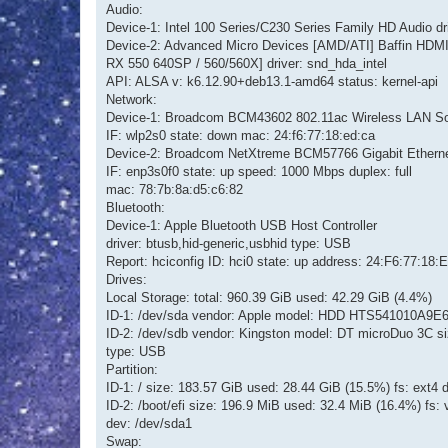
Audio:
Device-1: Intel 100 Series/C230 Series Family HD Audio dr
Device-2: Advanced Micro Devices [AMD/ATI] Baffin HDM
RX 550 640SP / 560/560X] driver: snd_hda_intel
API: ALSA v: k6.12.90+deb13.1-amd64 status: kernel-api
Network:
Device-1: Broadcom BCM43602 802.11ac Wireless LAN So
IF: wlp2s0 state: down mac: 24:f6:77:18:ed:ca
Device-2: Broadcom NetXtreme BCM57766 Gigabit Ethernet
IF: enp3s0f0 state: up speed: 1000 Mbps duplex: full
mac: 78:7b:8a:d5:c6:82
Bluetooth:
Device-1: Apple Bluetooth USB Host Controller
driver: btusb,hid-generic,usbhid type: USB
Report: hciconfig ID: hci0 state: up address: 24:F6:77:18:
Drives:
Local Storage: total: 960.39 GiB used: 42.29 GiB (4.4%)
ID-1: /dev/sda vendor: Apple model: HDD HTS541010A9E6
ID-2: /dev/sdb vendor: Kingston model: DT microDuo 3C si
type: USB
Partition:
ID-1: / size: 183.57 GiB used: 28.44 GiB (15.5%) fs: ext4 
ID-2: /boot/efi size: 196.9 MiB used: 32.4 MiB (16.4%) fs: 
dev: /dev/sda1
Swap: