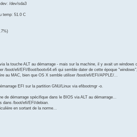
) dev: /dev/sda3
u temp: 51.0 C
2.7%)
via la touche ALT au démarrage - mais sur la machine, il y avait un windows qu
r /boot/efi/EFI/Boot/bootx64.efi qui semble dater de cette époque "windows",
saire au MAC, bien que OS X semble utiliser /boot/efi/EFI/APPLE/...
émarrage EFI sur la partition GNU/Linux via efibootmgr -o.
ône de démarrage spécifique dans le BIOS via ALT au démarrage...
ts dans /boot/efi/EFI/debian.
culière en sortant de la norme...