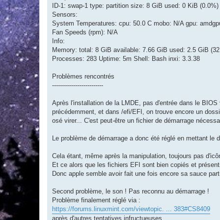
ID-1: swap-1 type: partition size: 8 GiB used: 0 KiB (0.0%
Sensors:
System Temperatures: cpu: 50.0 C mobo: N/A gpu: amdgp
Fan Speeds (rpm): N/A
Info:
Memory: total: 8 GiB available: 7.66 GiB used: 2.5 GiB (3
Processes: 283 Uptime: 5m Shell: Bash inxi: 3.3.38
Problèmes rencontrés
--------------------------
Après l'installation de la LMDE, pas d'entrée dans le BIOS 
précédemment, et dans /efi/EFI, on trouve encore un dossie
osé virer... C'est peut-être un fichier de démarrage néces
Le problème de démarrage a donc été réglé en mettant le d
Cela étant, même après la manipulation, toujours pas d'ic
Et ce alors que les fichiers EFI sont bien copiés et présen
Donc apple semble avoir fait une fois encore sa sauce parti
Second problème, le son ! Pas reconnu au démarrage !
Problème finalement réglé via :
https://forums.linuxmint.com/viewtopic. ... 383#CS8409
après d'autres tentatives infructueuses.