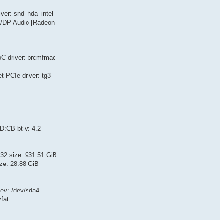
iver: snd_hda_intel
I/DP Audio [Radeon
C driver: brcmfmac
 PCIe driver: tg3
ED:CB bt-v: 4.2
32 size: 931.51 GiB
ze: 28.88 GiB
dev: /dev/sda4
vfat