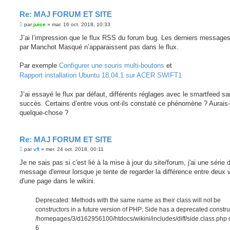
Re: MAJ FORUM ET SITE
M
par
juice
»
mar. 16 oct. 2018, 10:33
e
s
J’ai l’impression que le flux RSS du forum bug. Les derniers message
s
par Manchot Masqué n’apparaissent pas dans le flux.
a
g
e
Par exemple
Configurer une souris multi-boutons
et
Rapport installation Ubuntu 18.04.1 sur ACER SWIFT1
J’ai essayé le flux par défaut, différents réglages avec le smartfeed s
succès. Certains d’entre vous ont-ils constaté ce phénomène ? Aurais-
quelque-chose ?
Re: MAJ FORUM ET SITE
M
par
vfl
»
mer. 24 oct. 2018, 00:11
e
s
Je ne sais pas si c'est lié à la mise à jour du site/forum, j'ai une série 
s
message d'erreur lorsque je tente de regarder la différence entre deux 
a
g
d'une page dans le wikini.
e
Deprecated: Methods with the same name as their class will not be
constructors in a future version of PHP; Side has a deprecated constru
/homepages/3/d162956100/htdocs/wikini/includes/diff/side.class.php 
6