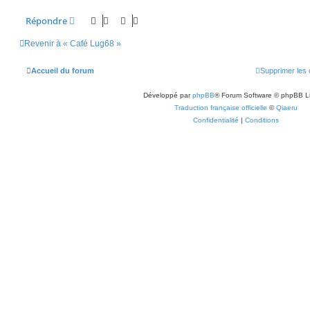
Répondre
Revenir à « Café Lug68 »
Accueil du forum
Supprimer les 
Développé par
phpBB
® Forum Software © phpBB L
Traduction française officielle
©
Qiaeru
Confidentialité
|
Conditions