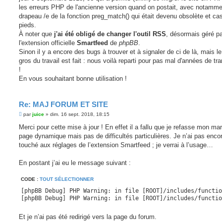
e
les erreurs PHP de l'ancienne version quand on postait, avec notamme
drapeau /e de la fonction preg_match() qui était devenu obsolète et cas
pieds.
À noter que
j'ai été obligé de changer l'outil RSS
, désormais géré p
l'extension officielle
Smartfeed
de
phpBB
.
Sinon il y a encore des bugs à trouver et à signaler de ci de là, mais le
gros du travail est fait : nous voilà reparti pour pas mal d'années de tran
!
En vous souhaitant bonne utilisation !
Re: MAJ FORUM ET SITE
M
par
juice
»
dim. 16 sept. 2018, 18:15
e
s
Merci pour cette mise à jour ! En effet il a fallu que je refasse mon ma
s
page dynamique mais pas de difficultés particulières. Je n’ai pas enco
a
g
touché aux réglages de l’extension Smartfeed ; je verrai à l’usage…
e
En postant j’ai eu le message suivant :
CODE :
TOUT SÉLECTIONNER
[phpBB Debug] PHP Warning: in file [ROOT]/includes/functio
[phpBB Debug] PHP Warning: in file [ROOT]/includes/functio
Et je n’ai pas été redirigé vers la page du forum.