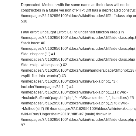
Deprecated: Methods with the same name as their class will not be
constructors in a future version of PHP; Diff has a deprecated construct
/homepages/3/d162956100/htdocs/wikini/includes/diff/diff.class.php on
538
Fatal error: Uncaught Error: Call to undefined function ereg() in
/homepages/3/d162956100/htdocs/wikini/includes/diff/side.class.php:
Stack trace: #0
/homepages/3/d162956100/htdocs/wikini/includes/diff/side.class.php(
Side->isspace('L') #1
/homepages/3/d162956100/htdocs/wikini/includes/diff/side.class.php(
Side->skip_whitespace() #2
/homepages/3/d162956100/htdocs/wikini/handlers/page/diff.php(128):
>split_file_into_words('') #3
/homepages/3/d162956100/htdocs/wikini/wakka.php(173):
include('/homepages/3/d1...') #4
/homepages/3/d162956100/htdocs/wikini/wakka.php(1111): Wiki-
>IncludeBuffered('page/diff.php', '<i>M&eacute;tho...', '', 'handlers') #5
/homepages/3/d162956100/htdocs/wikini/wakka.php(1576): Wiki-
>Method('diff') #6 /homepages/3/d162956100/htdocs/wikini/wakka.ph
Wiki->Run('Ungersheim2018', 'diff') #7 {main} thrown in
/homepages/3/d162956100/htdocs/wikini/includes/diff/side.class.php 
97