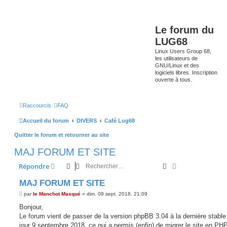
Le forum du
LUG68
Linux Users Group 68,
les utilisateurs de
GNU/Linux et des
logiciels libres. Inscription
ouverte à tous.
Raccourcis
FAQ
Accueil du forum
DIVERS
Café Lug68
Quitter le forum et retourner au site
MAJ FORUM ET SITE
Rechercher
Recherche avan
Répondre
MAJ FORUM ET SITE
M
par
le Manchot Masqué
»
dim. 09 sept. 2018, 21:09
e
s
Bonjour,
s
Le forum vient de passer de la version phpBB 3.04 à la dernière stable
a
g
jour 9 septembre 2018, ce qui a permis (enfin) de migrer le site en PHP