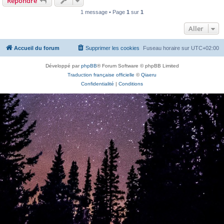
Répondre
1 message • Page
1
sur
1
Aller
Accueil du forum
Supprimer les cookies
Fuseau horaire sur
UTC+02:00
Développé par
phpBB
® Forum Software © phpBB Limited
Traduction française officielle
©
Qiaeru
Confidentialité
|
Conditions