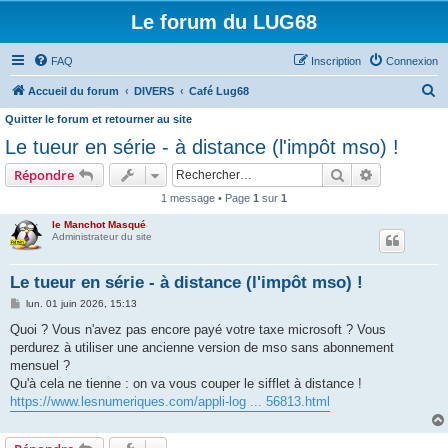
Le forum du LUG68
FAQ
Inscription
Connexion
R
Accueil du forum
DIVERS
Café Lug68
e
Quitter le forum et retourner au site
c
Le tueur en série - à distance (l'impôt mso) !
h
Rechercher
Recherche 
Répondre
e
1 message • Page
1
sur
1
r
le Manchot Masqué
c
Administrateur du site
h
Le tueur en série - à distance (l'impôt mso) !
e
M
lun. 01 juin 2026, 15:13
r
e
s
Quoi ? Vous n'avez pas encore payé votre taxe microsoft ? Vous
s
perdurez à utiliser une ancienne version de mso sans abonnement
a
g
mensuel ?
e
Qu'à cela ne tienne : on va vous couper le sifflet à distance !
https://www.lesnumeriques.com/appli-log ... 56813.html