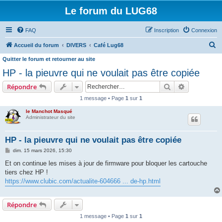
Le forum du LUG68
FAQ
Inscription
Connexion
R
Accueil du forum
DIVERS
Café Lug68
e
Quitter le forum et retourner au site
c
HP - la pieuvre qui ne voulait pas être copiée
h
Rechercher
Recherche 
Répondre
e
1 message • Page
1
sur
1
r
le Manchot Masqué
c
Administrateur du site
h
HP - la pieuvre qui ne voulait pas être copiée
e
M
dim. 15 mars 2026, 15:30
r
e
s
Et on continue les mises à jour de firmware pour bloquer les cartouche
s
tiers chez HP !
a
g
https://www.clubic.com/actualite-604666 ... de-hp.html
e
Répondre
1 message • Page
1
sur
1