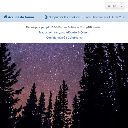
Aller
Accueil du forum
Supprimer les cookies
Fuseau horaire sur
UTC+02:00
Développé par
phpBB
® Forum Software © phpBB Limited
Traduction française officielle
©
Qiaeru
Confidentialité
|
Conditions