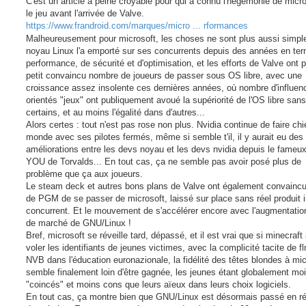
C'est un article à peine croyable pour qui a connu l'hégémonie de micro
e
a
s
n
le jeu avant l'arrivée de Valve.
r
a
c
g
https://www.frandroid.com/marques/micro ... rformances
é
e
e
Malheureusement pour microsoft, les choses ne sont plus aussi simpl
noyau Linux l'a emporté sur ses concurrents depuis des années en te
performance, de sécurité et d'optimisation, et les efforts de Valve ont p
petit convaincu nombre de joueurs de passer sous OS libre, avec une
croissance assez insolente ces dernières années, où nombre d'influen
orientés "jeux" ont publiquement avoué la supériorité de l'OS libre sans
certains, et au moins l'égalité dans d'autres...
Alors certes : tout n'est pas rose non plus. Nvidia continue de faire chie
monde avec ses pilotes fermés, même si semble t'il, il y aurait eu des
améliorations entre les devs noyau et les devs nvidia depuis le fame
YOU de Torvalds... En tout cas, ça ne semble pas avoir posé plus de
problème que ça aux joueurs.
Le steam deck et autres bons plans de Valve ont également convainc
de PGM de se passer de microsoft, laissé sur place sans réel produit 
concurrent. Et le mouvement de s'accélérer encore avec l'augmentatio
de marché de GNU/Linux !
Bref, microsoft se réveille tard, dépassé, et il est vrai que si minecraft 
voler les identifiants de jeunes victimes, avec la complicité tacite de 
NVB dans l'éducation euronazionale, la fidélité des têtes blondes à mic
semble finalement loin d'être gagnée, les jeunes étant globalement mo
"coincés" et moins cons que leurs aïeux dans leurs choix logiciels.
En tout cas, ça montre bien que GNU/Linux est désormais passé en r