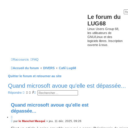
Le forum du
LUG68
Linux Users Group 68,
les utilisateurs de
GNU/Linux et des
logiciels libres. Inscription
ouverte à tous.
Raccourcis
FAQ
Accueil du forum
DIVERS
Café Lug68
Quitter le forum et retourner au site
Quand microsoft avoue qu'elle est dépassée...
R
R
Répondre
e
e
c
c
h
h
Quand microsoft avoue qu'elle est
e
e
r
r
dépassée...
c
c
h
h
C
e
e
M
i
par
le Manchot Masqué
»
jeu. 11 déc. 2025, 09:26
r
a
e
t
v
s