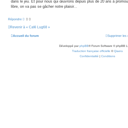
dans le jeu. Et pour nous qui œuvrons depuis plus de 20 ans à promou
libre, on va pas se gâcher notre plaisir...
Répondre
Revenir à « Café Lug68 »
Accueil du forum
Supprimer les 
Développé par
phpBB
® Forum Software © phpBB L
Traduction française officielle
©
Qiaeru
Confidentialité
|
Conditions