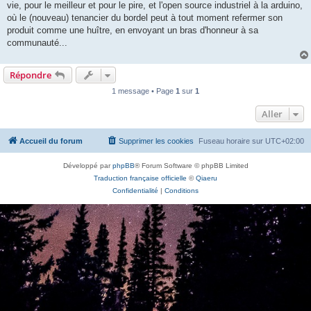
vie, pour le meilleur et pour le pire, et l'open source industriel à la arduino,
où le (nouveau) tenancier du bordel peut à tout moment refermer son
produit comme une huître, en envoyant un bras d'honneur à sa
communauté...
Répondre
1 message • Page
1
sur
1
Aller
Accueil du forum
Supprimer les cookies
Fuseau horaire sur
UTC+02:00
Développé par
phpBB
® Forum Software © phpBB Limited
Traduction française officielle
©
Qiaeru
Confidentialité
|
Conditions