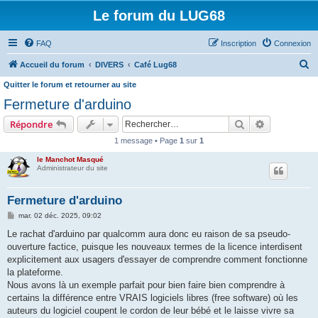
Le forum du LUG68
FAQ
Inscription
Connexion
R
Accueil du forum
DIVERS
Café Lug68
e
Quitter le forum et retourner au site
c
Fermeture d'arduino
h
Rechercher
Recherche 
Répondre
e
1 message • Page
1
sur
1
r
le Manchot Masqué
c
Administrateur du site
h
Fermeture d'arduino
e
M
mar. 02 déc. 2025, 09:02
r
e
s
Le rachat d'arduino par qualcomm aura donc eu raison de sa pseudo-
s
ouverture factice, puisque les nouveaux termes de la licence interdisent
a
g
explicitement aux usagers d'essayer de comprendre comment fonctionne
e
la plateforme.
Nous avons là un exemple parfait pour bien faire bien comprendre à
certains la différence entre VRAIS logiciels libres (free software) où les
auteurs du logiciel coupent le cordon de leur bébé et le laisse vivre sa