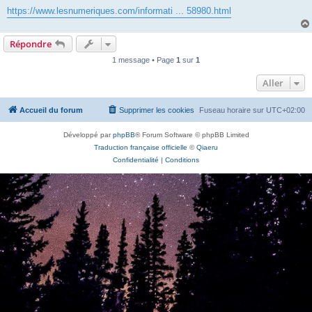
https://www.lesnumeriques.com/informati ... 58980.html
Répondre
1 message • Page
1
sur
1
Aller
Accueil du forum
Supprimer les cookies
Fuseau horaire sur
UTC+02:00
Développé par
phpBB
® Forum Software © phpBB Limited
Traduction française officielle
©
Qiaeru
Confidentialité
|
Conditions