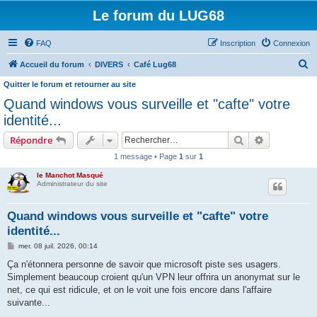
Le forum du LUG68
FAQ
Inscription
Connexion
R
Accueil du forum
DIVERS
Café Lug68
e
Quitter le forum et retourner au site
c
Quand windows vous surveille et "cafte" votre
h
identité...
e
Rechercher
Recherche 
Répondre
r
1 message • Page
1
sur
1
c
le Manchot Masqué
h
Administrateur du site
e
Quand windows vous surveille et "cafte" votre
r
identité...
M
mer. 08 juil. 2026, 00:14
e
s
Ça n'étonnera personne de savoir que microsoft piste ses usagers.
s
Simplement beaucoup croient qu'un VPN leur offrira un anonymat sur le
a
g
net, ce qui est ridicule, et on le voit une fois encore dans l'affaire
e
suivante...