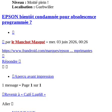
Niveau :
Moitié plein !
Localisation :
Guebwiller
EPSON bientôt condamnée pour obsolescence
programmée ?
Citer
Message
par
le Manchot Masqué
»
mer. 03 juin 2026, 00:26
https://www.frandroid.com/marques/epson ... mprimantes
Haut
Répondre
Aperçu avant impression
1 message • Page
1
sur
1
Revenir à « Café Lug68 »
Aller