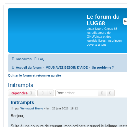
Le forum du
LUG68
Linux Users Group 68,
les utilisateurs de
GNU/Linux et des
logiciels libres. Inscription
ouverte à tous.
Raccourcis
FAQ
Accueil du forum
VOUS AVEZ BESOIN D'AIDE
Un problème ?
Quitter le forum et retourner au site
Initrampfs
Rechercher
Recherc
Répondre
Initrampfs
M
par
Wennagel Bruno
»
lun. 22 juin 2026, 18:12
e
s
Bonjour,
s
a
g
Suite à une coupure de courant, mon ordinateur quand je l'allume, rest