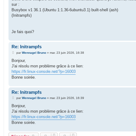
e
sur :
Busybox v1 36.1 (Ubuntu 1:1.36-6ubuntu3.1) built-shell (ash)
(Initrampfs)
Je fais quoi?
Re: Initrampfs
M
par
Wennagel Bruno
»
mar. 23 juin 2026, 16:38
e
s
Bonjour,
s
J'ai résolu mon problème grâce à ce lien:
a
g
https://fr.linux-console.net/?p=16003
e
Bonne soirée.
Re: Initrampfs
M
par
Wennagel Bruno
»
mar. 23 juin 2026, 16:39
e
s
Bonjour,
s
J'ai résolu mon problème grâce à ce lien:
a
g
https://fr.linux-console.net/?p=16003
e
Bonne soirée.