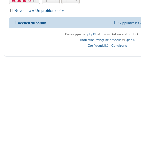
Répondre
Revenir à « Un problème ? »
Accueil du forum
Supprimer les 
Développé par
phpBB
® Forum Software © phpBB L
Traduction française officielle
©
Qiaeru
Confidentialité
|
Conditions