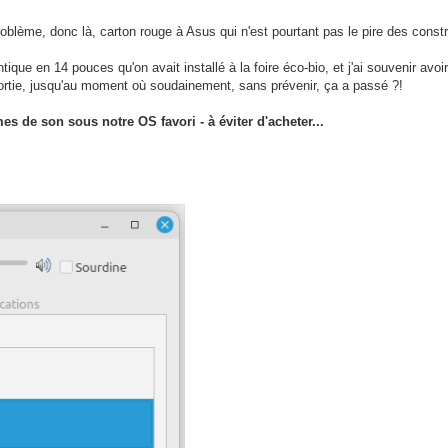
sof-audio-pci-intel-tgl

river: snd_hda_intel

oblème, donc là, carton rouge à Asus qui n'est pourtant pas le pire des const
rnel-api

ot, process)

que en 14 pouces qu'on avait installé à la foire éco-bio, et j'ai souvenir avoir
: iwlwifi

sortie, jusqu'au moment où soudainement, sans prévenir, ça a passé ?!
 de son sous notre OS favori - à éviter d'acheter...
ype: USB

28:11:A8:34:F4:A3 bt-v: 5.2

e RAID Controller driver: vmd

 (1.1%)

1T0HCLR-00B00

) fs: ext4 dev: /dev/nvme0n1p7

6.9%) fs: vfat

ed: 0 KiB (0.0%)

: 2.93 GiB (9.4%)

.3.34