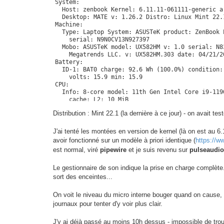
System:

  Host: zenbook Kernel: 6.11.11-061111-generic a
  Desktop: MATE v: 1.26.2 Distro: Linux Mint 22.1
Machine:

  Type: Laptop System: ASUSTeK product: ZenBook 
    serial: N9N0CV13N927397

  Mobo: ASUSTeK model: UX582HM v: 1.0 serial: N8
    Megatrends LLC. v: UX582HM.303 date: 04/21/20
Battery:

  ID-1: BAT0 charge: 92.6 Wh (100.0%) condition:
    volts: 15.9 min: 15.9

CPU:

  Info: 8-core model: 11th Gen Intel Core i9-119
    cache: L2: 10 MiB

  Speed (MHz): avg: 1626 min/max: 800/4800:4900 
Distribution : Mint 22.1 (la dernière à ce jour) - on avai
    4: 800 5: 800 6: 3000 7: 800 8: 3895 9: 4542
    13: 1626 14: 1484 15: 800 16: 1946

Graphics:

J'ai tenté les montées en version de kernel (là on est au 
  Device-1: Intel TigerLake-H GT1 [UHD Graphics]
avoir fonctionné sur un modèle à priori identique (
https://w
  Device-2: NVIDIA GA106M [GeForce RTX 3060 Mobi
est normal, viré
pipewire
et je suis revenu sur
pulseaudio
    v: kernel

  Device-3: IMC Networks USB2.0 HD UVC WebCam dr
  Display: x11 server: X.Org v: 21.1.11 with: Xw
Le gestionnaire de son indique la prise en charge complète
    loaded: modesetting unloaded: fbdev,vesa dri
sort des enceintes...
    1: 1920x550~60Hz 2: 1920x1080~60Hz

  API: EGL v: 1.5 drivers: iris,nouveau,swrast

On voit le niveau du micro interne bouger quand on cause, d
    platforms: gbm,x11,surfaceless,device

journaux pour tenter d'y voir plus clair.
  API: OpenGL v: 4.6 compat-v: 4.3 vendor: intel 
    v: 25.0.7-0ubuntu0.24.04.1 renderer: Mesa In
Audio:

J'y ai déjà passé au moins 10h dessus - impossible de trouv