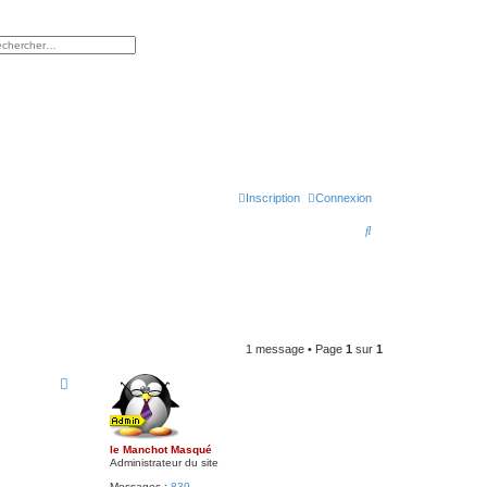
rcher
herche avancée
Inscription
Connexion
R
e
c
h
e
1 message • Page
1
sur
1
r
c
h
e
le Manchot Masqué
Administrateur du site
r
Messages :
839