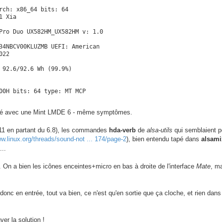
rch: x86_64 bits: 64

 Xia

Pro Duo UX582HM_UX582HM v: 1.0

34NBCV00KLUZMB UEFI: American

22

 92.6/92.6 Wh (99.9%)

00H bits: 64 type: MT MCP

cores: 1: 2335 2: 800 3: 800

t testé avec une Mint LMDE 6 - même symptômes.
 10: 800 11: 800 12: 800

6.11 en partant du 6.8), les commandes
hda-verb
de
alsa-utils
qui semblaient p
 driver: i915 v: kernel

ww.linux.org/threads/sound-not ... 174/page-2
), bien entendu tapé dans
alsami
le / Max-Q] driver: nouveau

...
iver: uvcvideo type: USB

ayland v: 23.2.6 driver: X:

. On a bien les icônes enceintes+micro en bas à droite de l'interface
Mate
, ma
: iris gpu: i915 resolution:

onc en entrée, tout va bien, ce n'est qu'en sortie que ça cloche, et rien dans
mesa

tel UHD Graphics (TGL GT1)

er la solution !