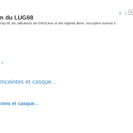
Reche
Rec
um du LUG68
up 68, les utilisateurs de GNU/Linux et des logiciels libres. Inscription ouverte à
 ?
ceintes et casque...
tes et casque...