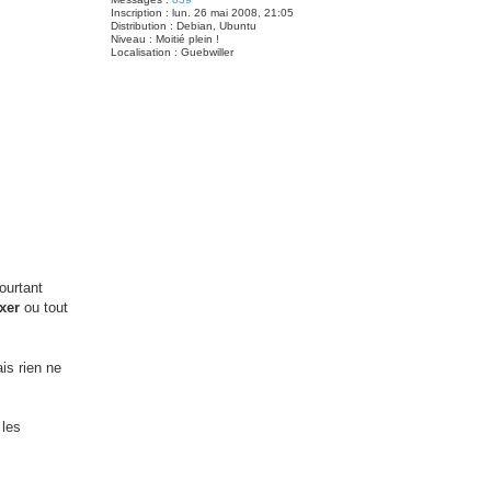
Inscription :
lun. 26 mai 2008, 21:05
Distribution :
Debian, Ubuntu
Niveau :
Moitié plein !
Localisation :
Guebwiller
ourtant
xer
ou tout
is rien ne
 les