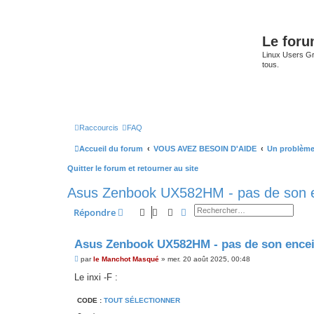
Le for
Linux Users Gro
tous.
Raccourcis
FAQ
Accueil du forum
VOUS AVEZ BESOIN D'AIDE
Un problème
Quitter le forum et retourner au site
Asus Zenbook UX582HM - pas de son en
Rechercher
Recherche avancée
Répondre
Asus Zenbook UX582HM - pas de son encein
M
par
le Manchot Masqué
»
mer. 20 août 2025, 00:48
e
s
Le inxi -F :
s
a
CODE :
g
TOUT SÉLECTIONNER
e