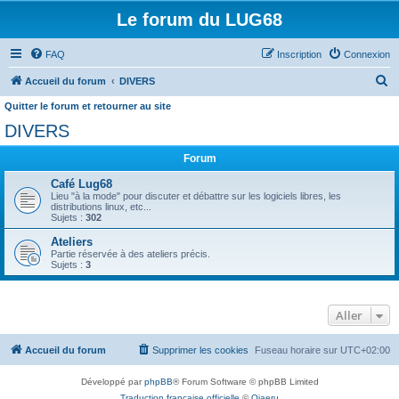
Le forum du LUG68
FAQ
Inscription
Connexion
R
Accueil du forum
DIVERS
e
Quitter le forum et retourner au site
c
DIVERS
h
Forum
e
Café Lug68
r
Lieu "à la mode" pour discuter et débattre sur les logiciels libres, les
distributions linux, etc...
c
Sujets :
302
h
Ateliers
e
Partie réservée à des ateliers précis.
Sujets :
3
r
Aller
Accueil du forum
Supprimer les cookies
Fuseau horaire sur
UTC+02:00
Développé par
phpBB
® Forum Software © phpBB Limited
Traduction française officielle
©
Qiaeru