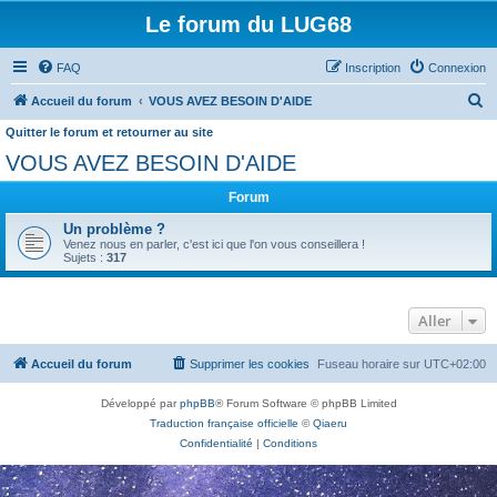
Le forum du LUG68
FAQ
Inscription
Connexion
R
Accueil du forum
VOUS AVEZ BESOIN D'AIDE
e
Quitter le forum et retourner au site
c
VOUS AVEZ BESOIN D'AIDE
h
Forum
e
Un problème ?
r
Venez nous en parler, c'est ici que l'on vous conseillera !
Sujets :
317
c
h
e
Aller
r
Accueil du forum
Supprimer les cookies
Fuseau horaire sur
UTC+02:00
Développé par
phpBB
® Forum Software © phpBB Limited
Traduction française officielle
©
Qiaeru
Confidentialité
|
Conditions