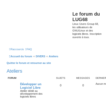
Le forum du
LUG68
Linux Users Group 68,
les utilisateurs de
GNU/Linux et des
logiciels libres. Inscription
ouverte à tous.
Raccourcis
FAQ
Accueil du forum
DIVERS
Ateliers
Quitter le forum et retourner au site
Ateliers
FORUM
SUJETS
MESSAGES
DERNIE
Développer un
Aucun m
0
0
Logiciel Libre
Atelier dédié au
développement des
logiciels libres