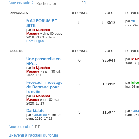
R
R
Nouveau sujet
e
e
c
c
ANNONCES
RÉPONSES
VUES
DERNIE
h
h
e
e
MAJ FORUM ET
par
vfl
5
553518
r
r
SITE
mer. 24 o
c
c
par
le Manchot
h
h
Masqué
»
dim. 09 sept.
e
e
2018, 21:09
» dans
r
a
Café Lug68
v
a
SUJETS
RÉPONSES
VUES
DERNIE
n
c
Une passerelle en
par
le M
0
325944
é
RPi...
sam. 30 j
e
par
le Manchot
Masqué
»
sam. 30 juil.
2022, 18:01
Freecad - message
par
juice
2
103996
de Bertrand pour
jeu. 26 
la suite
par
le Manchot
Masqué
»
lun. 02 mars
2020, 13:19
Darktable
par
Gera
3
115077
par
Gerard68
»
dim. 29
sam. 28 
sept. 2019, 17:16
Nouveau sujet
Revenir à l’accueil du forum