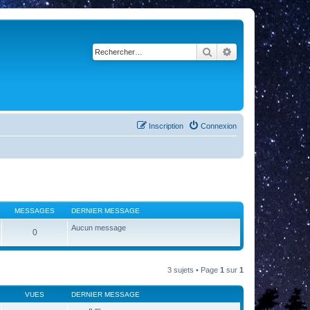
Rechercher
Recherche avancé
Inscription
Connexion
MESSAGES
DERNIER MESSAGE
Aucun message
0
3 sujets • Page
1
sur
1
VUES
DERNIER MESSAGE