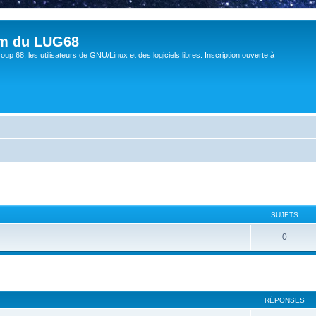
um du LUG68
up 68, les utilisateurs de GNU/Linux et des logiciels libres. Inscription ouverte à
SUJETS
0
cher
cherche avancée
RÉPONSES