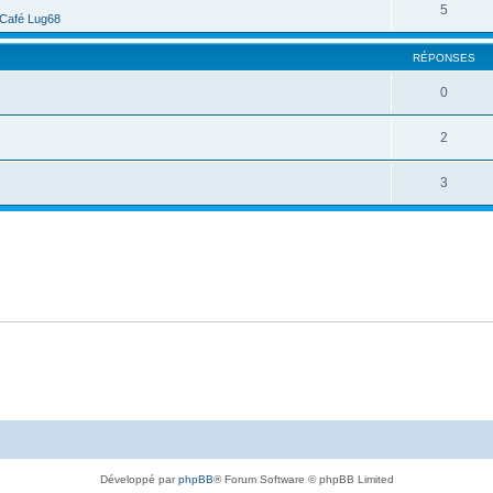
5
Café Lug68
RÉPONSES
0
2
3
Développé par
phpBB
® Forum Software © phpBB Limited