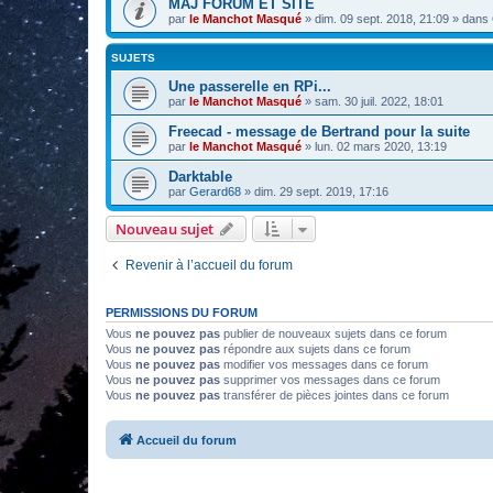
MAJ FORUM ET SITE
par
le Manchot Masqué
»
dim. 09 sept. 2018, 21:09
» dans
SUJETS
Une passerelle en RPi...
par
le Manchot Masqué
»
sam. 30 juil. 2022, 18:01
Freecad - message de Bertrand pour la suite
par
le Manchot Masqué
»
lun. 02 mars 2020, 13:19
Darktable
par
Gerard68
»
dim. 29 sept. 2019, 17:16
Nouveau sujet
Revenir à l’accueil du forum
PERMISSIONS DU FORUM
Vous
ne pouvez pas
publier de nouveaux sujets dans ce forum
Vous
ne pouvez pas
répondre aux sujets dans ce forum
Vous
ne pouvez pas
modifier vos messages dans ce forum
Vous
ne pouvez pas
supprimer vos messages dans ce forum
Vous
ne pouvez pas
transférer de pièces jointes dans ce forum
Accueil du forum