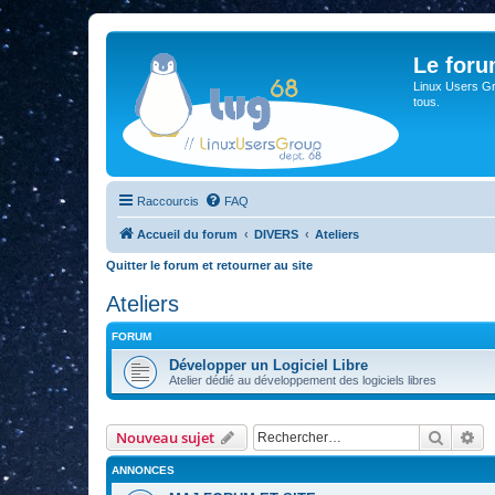
Le for
Linux Users Gro
tous.
Raccourcis
FAQ
Accueil du forum
DIVERS
Ateliers
Quitter le forum et retourner au site
Ateliers
FORUM
Développer un Logiciel Libre
Atelier dédié au développement des logiciels libres
Recher
Re
Nouveau sujet
ANNONCES