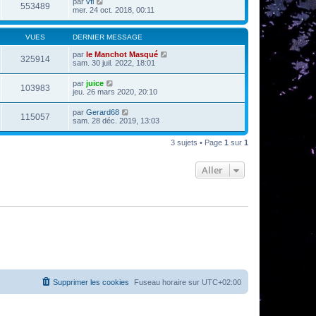
par
vfl
553489
mer. 24 oct. 2018, 00:11
VUES
DERNIER MESSAGE
par
le Manchot Masqué
325914
sam. 30 juil. 2022, 18:01
par
juice
103983
jeu. 26 mars 2020, 20:10
par
Gerard68
115057
sam. 28 déc. 2019, 13:03
3 sujets • Page
1
sur
1
Aller
Supprimer les cookies
Fuseau horaire sur
UTC+02:00