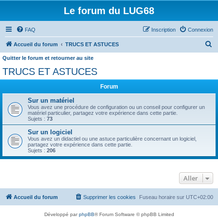
Le forum du LUG68
FAQ
Inscription
Connexion
R
Accueil du forum
TRUCS ET ASTUCES
e
Quitter le forum et retourner au site
c
TRUCS ET ASTUCES
h
Forum
e
Sur un matériel
r
Vous avez une procédure de configuration ou un conseil pour configurer un
matériel particulier, partagez votre expérience dans cette partie.
c
Sujets :
73
h
Sur un logiciel
e
Vous avez un didactiel ou une astuce particulière concernant un logiciel,
partagez votre expérience dans cette partie.
r
Sujets :
206
Aller
Accueil du forum
Supprimer les cookies
Fuseau horaire sur
UTC+02:00
Développé par
phpBB
® Forum Software © phpBB Limited