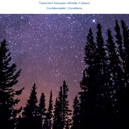
Traduction française officielle
©
Qiaeru
Confidentialité
|
Conditions