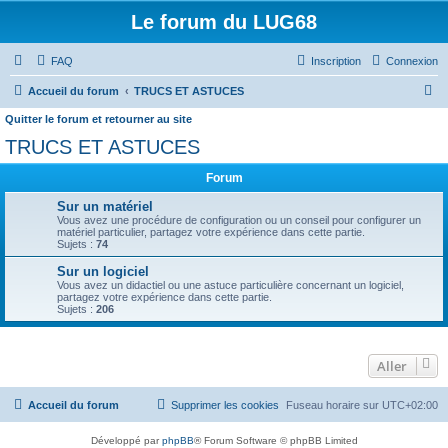
Le forum du LUG68
FAQ
Inscription
Connexion
R
Accueil du forum
TRUCS ET ASTUCES
e
Quitter le forum et retourner au site
c
TRUCS ET ASTUCES
h
Forum
e
Sur un matériel
r
Vous avez une procédure de configuration ou un conseil pour configurer un
matériel particulier, partagez votre expérience dans cette partie.
c
Sujets :
74
h
Sur un logiciel
e
Vous avez un didactiel ou une astuce particulière concernant un logiciel,
partagez votre expérience dans cette partie.
r
Sujets :
206
Aller
Accueil du forum
Supprimer les cookies
Fuseau horaire sur
UTC+02:00
Développé par
phpBB
® Forum Software © phpBB Limited