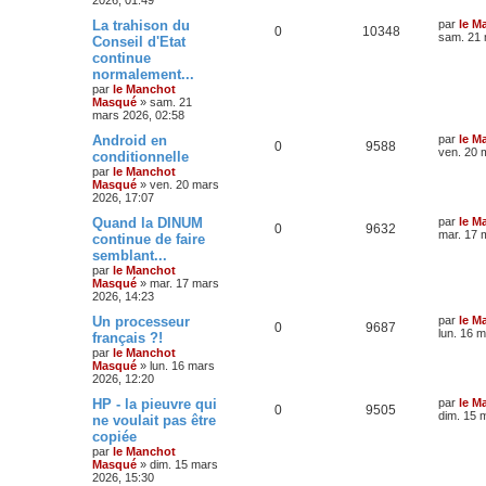
La trahison du
par
le M
0
10348
sam. 21 
Conseil d'Etat
continue
normalement...
par
le Manchot
Masqué
»
sam. 21
mars 2026, 02:58
Android en
par
le M
0
9588
ven. 20 
conditionnelle
par
le Manchot
Masqué
»
ven. 20 mars
2026, 17:07
Quand la DINUM
par
le M
0
9632
mar. 17 
continue de faire
semblant...
par
le Manchot
Masqué
»
mar. 17 mars
2026, 14:23
Un processeur
par
le M
0
9687
lun. 16 
français ?!
par
le Manchot
Masqué
»
lun. 16 mars
2026, 12:20
HP - la pieuvre qui
par
le M
0
9505
dim. 15 
ne voulait pas être
copiée
par
le Manchot
Masqué
»
dim. 15 mars
2026, 15:30