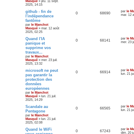
Masqué
»
jeu. 11 sept.
2025, 14:15
github - fin de
par
le M
0
68690
mar. 12 
l'indépendance
fantôme
par
le Manchot
Masqué
»
mar. 12 août
2025, 02:25
Quand l'IA
par
le M
0
68141
mer. 23 j
panique et
supprime vos
travaux...
par
le Manchot
Masqué
»
mer. 23 juil.
2025, 13:32
microsoft ne peut
par
le M
0
66914
lun. 21 ju
pas garantir la
protection des
données
européennes
par
le Manchot
Masqué
»
lun. 21 juil.
2025, 14:29
Scandale au
par
le M
0
66565
lun. 21 ju
Pentagone
par
le Manchot
Masqué
»
lun. 21 juil.
2025, 02:08
Quand le WiFi
par
le M
0
67243
dim. 20 j
vous espionne