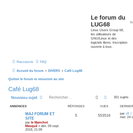
Le forum du
LUG68
Linux Users Group 68,
les utilisateurs de
GNU/Linux et des
logiciels libres. Inscription
ouverte à tous.
Raccourcis
FAQ
Accueil du forum
DIVERS
Café Lug68
Quitter le forum et retourner au site
Café Lug68
Rechercher
Recherche av
Nouveau sujet
301 sujets
ANNONCES
RÉPONSES
VUES
DERNIE
MAJ FORUM ET
par
vfl
5
553516
mer. 24 o
SITE
par
le Manchot
Masqué
»
dim. 09 sept.
2018, 21:09