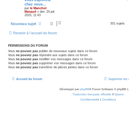
chez vous...
par
le Manchot
Masqué
»
dim. 20 juil.
2025, 11:43
Nouveau sujet
301 sujets
Revenir à l’accueil du forum
PERMISSIONS DU FORUM
Vous
ne pouvez pas
publier de nouveaux sujets dans ce forum
Vous
ne pouvez pas
répondre aux sujets dans ce forum
Vous
ne pouvez pas
modifier vos messages dans ce forum
Vous
ne pouvez pas
supprimer vos messages dans ce forum
Vous
ne pouvez pas
transférer de pièces jointes dans ce forum
Accueil du forum
Supprimer les 
Développé par
phpBB
® Forum Software © phpBB L
Traduction française officielle
©
Qiaeru
Confidentialité
|
Conditions