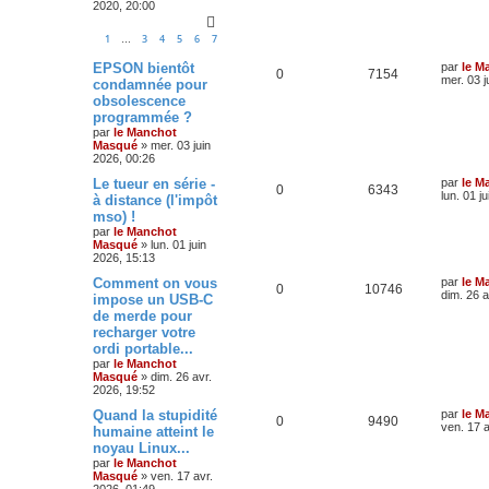
2020, 20:00
1
3
4
5
6
7
…
EPSON bientôt
par
le M
0
7154
mer. 03 j
condamnée pour
obsolescence
programmée ?
par
le Manchot
Masqué
»
mer. 03 juin
2026, 00:26
Le tueur en série -
par
le M
0
6343
lun. 01 j
à distance (l'impôt
mso) !
par
le Manchot
Masqué
»
lun. 01 juin
2026, 15:13
Comment on vous
par
le M
0
10746
dim. 26 a
impose un USB-C
de merde pour
recharger votre
ordi portable...
par
le Manchot
Masqué
»
dim. 26 avr.
2026, 19:52
Quand la stupidité
par
le M
0
9490
ven. 17 a
humaine atteint le
noyau Linux...
par
le Manchot
Masqué
»
ven. 17 avr.
2026, 01:49