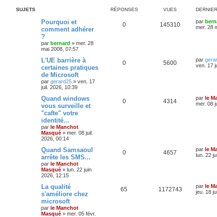
SUJETS
RÉPONSES
VUES
DERNIE
Pourquoi et
par
bern
0
145310
mer. 28 
comment adhérer
?
par
bernard
»
mer. 28
mai 2008, 07:57
L'UE barrière à
par
gera
0
5600
ven. 17 j
certaines pratiques
de Microsoft
par
gerard25
»
ven. 17
juil. 2026, 10:39
Quand windows
par
le M
0
4314
mer. 08 j
vous surveille et
"cafte" votre
identité...
par
le Manchot
Masqué
»
mer. 08 juil.
2026, 00:14
Quand Samsaoul
par
le M
0
4657
lun. 22 j
arrête les SMS...
par
le Manchot
Masqué
»
lun. 22 juin
2026, 12:15
La qualité
par
le M
65
1172743
jeu. 18 j
s'améliore chez
microsoft
par
le Manchot
Masqué
»
mer. 05 févr.