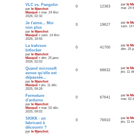
VLC vs. Pangolin
par
le M
0
12363
mar. 24 f
par
le Manchot
Masqué
»
mar. 24 févr.
2026, 02:32
Je t'aime... Moi
par
le M
0
19627
sam. 14 
non plus
par
le Manchot
Masqué
»
sam. 14 févr.
2026, 18:55
La trahison
par
le M
0
41700
dim. 25 j
bitlocker
par
le Manchot
Masqué
»
dim. 25 janv.
2026, 02:02
Quand microsoft
par
le M
0
68632
jeu. 11 d
avoue qu'elle est
dépassée...
par
le Manchot
Masqué
»
jeu. 11 déc.
2025, 09:26
Fermeture
par
le M
0
67641
mar. 02 
d'arduino
par
le Manchot
Masqué
»
mar. 02 déc.
2025, 09:02
SKIKK - un
par
le M
0
76910
jeu. 11 s
fabricant à
découvrir ?
par
le Manchot