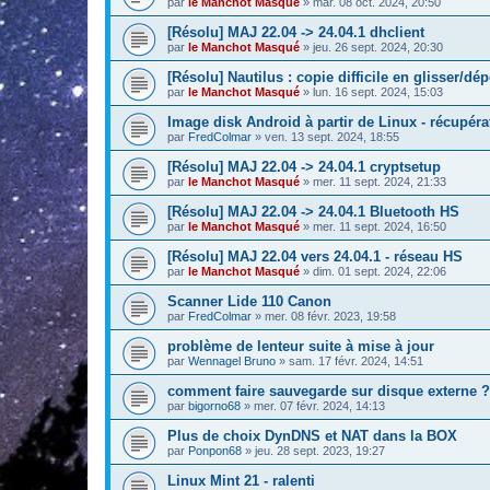
par
le Manchot Masqué
»
mar. 08 oct. 2024, 20:50
[Résolu] MAJ 22.04 -> 24.04.1 dhclient
par
le Manchot Masqué
»
jeu. 26 sept. 2024, 20:30
[Résolu] Nautilus : copie difficile en glisser/dé
par
le Manchot Masqué
»
lun. 16 sept. 2024, 15:03
Image disk Android à partir de Linux - récupér
par
FredColmar
»
ven. 13 sept. 2024, 18:55
[Résolu] MAJ 22.04 -> 24.04.1 cryptsetup
par
le Manchot Masqué
»
mer. 11 sept. 2024, 21:33
[Résolu] MAJ 22.04 -> 24.04.1 Bluetooth HS
par
le Manchot Masqué
»
mer. 11 sept. 2024, 16:50
[Résolu] MAJ 22.04 vers 24.04.1 - réseau HS
par
le Manchot Masqué
»
dim. 01 sept. 2024, 22:06
Scanner Lide 110 Canon
par
FredColmar
»
mer. 08 févr. 2023, 19:58
problème de lenteur suite à mise à jour
par
Wennagel Bruno
»
sam. 17 févr. 2024, 14:51
comment faire sauvegarde sur disque externe ?
par
bigorno68
»
mer. 07 févr. 2024, 14:13
Plus de choix DynDNS et NAT dans la BOX
par
Ponpon68
»
jeu. 28 sept. 2023, 19:27
Linux Mint 21 - ralenti