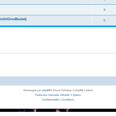
9
uisUnGrosBoulet)
0
Développé par
phpBB
® Forum Software © phpBB Limited
Traduction française officielle
©
Qiaeru
Confidentialité
|
Conditions