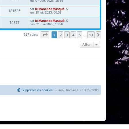
jeu. 07 déc. 2023, 18:59
par
le Manchot Masqué
181626
lun. 10 juil. 2023, 00:52
par
le Manchot Masqué
79877
dim. 21 mai 2023, 10:56
Page
1
sur
13
1
2
3
4
5
13
Suivant
317 sujets
…
Aller
Supprimer les cookies
Fuseau horaire sur
UTC+02:00