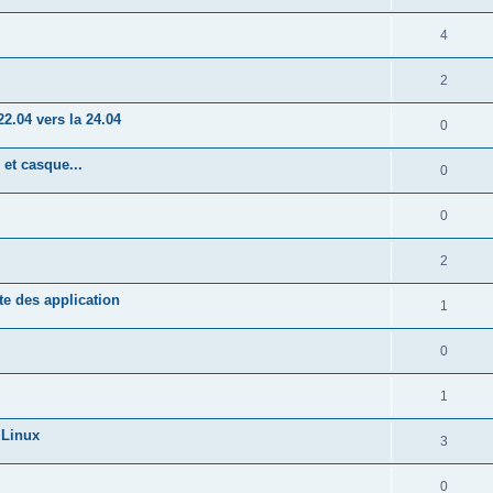
4
2
2.04 vers la 24.04
0
et casque...
0
0
2
te des application
1
0
1
 Linux
3
0