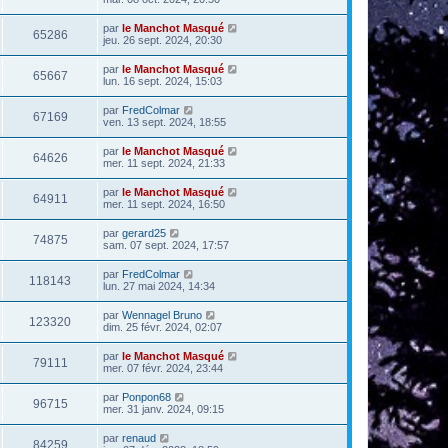
par
le Manchot Masqué
65286
jeu. 26 sept. 2024, 20:30
par
le Manchot Masqué
65667
lun. 16 sept. 2024, 15:03
par
FredColmar
67169
ven. 13 sept. 2024, 18:55
par
le Manchot Masqué
64626
mer. 11 sept. 2024, 21:33
par
le Manchot Masqué
64911
mer. 11 sept. 2024, 16:50
par
gerard25
74875
sam. 07 sept. 2024, 17:57
par
FredColmar
118143
lun. 27 mai 2024, 14:34
par
Wennagel Bruno
123320
dim. 25 févr. 2024, 02:07
par
le Manchot Masqué
79111
mer. 07 févr. 2024, 23:44
par
Ponpon68
96715
mer. 31 janv. 2024, 09:15
par
renaud
84259