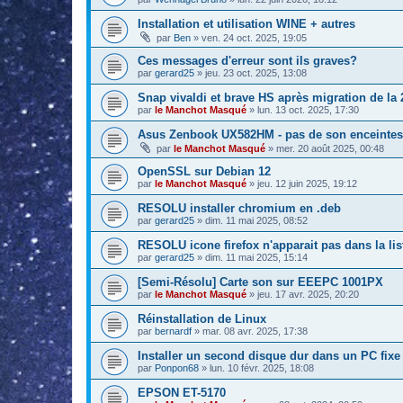
Installation et utilisation WINE + autres
par
Ben
»
ven. 24 oct. 2025, 19:05
Ces messages d'erreur sont ils graves?
par
gerard25
»
jeu. 23 oct. 2025, 13:08
Snap vivaldi et brave HS après migration de la 2
par
le Manchot Masqué
»
lun. 13 oct. 2025, 17:30
Asus Zenbook UX582HM - pas de son enceintes 
par
le Manchot Masqué
»
mer. 20 août 2025, 00:48
OpenSSL sur Debian 12
par
le Manchot Masqué
»
jeu. 12 juin 2025, 19:12
RESOLU installer chromium en .deb
par
gerard25
»
dim. 11 mai 2025, 08:52
RESOLU icone firefox n'apparait pas dans la lis
par
gerard25
»
dim. 11 mai 2025, 15:14
[Semi-Résolu] Carte son sur EEEPC 1001PX
par
le Manchot Masqué
»
jeu. 17 avr. 2025, 20:20
Réinstallation de Linux
par
bernardf
»
mar. 08 avr. 2025, 17:38
Installer un second disque dur dans un PC fixe
par
Ponpon68
»
lun. 10 févr. 2025, 18:08
EPSON ET-5170