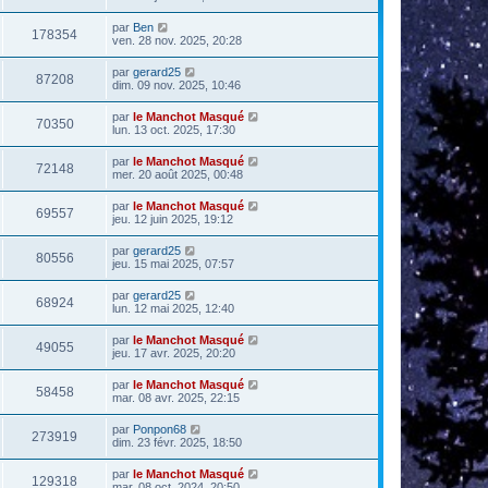
par
Ben
178354
ven. 28 nov. 2025, 20:28
par
gerard25
87208
dim. 09 nov. 2025, 10:46
par
le Manchot Masqué
70350
lun. 13 oct. 2025, 17:30
par
le Manchot Masqué
72148
mer. 20 août 2025, 00:48
par
le Manchot Masqué
69557
jeu. 12 juin 2025, 19:12
par
gerard25
80556
jeu. 15 mai 2025, 07:57
par
gerard25
68924
lun. 12 mai 2025, 12:40
par
le Manchot Masqué
49055
jeu. 17 avr. 2025, 20:20
par
le Manchot Masqué
58458
mar. 08 avr. 2025, 22:15
par
Ponpon68
273919
dim. 23 févr. 2025, 18:50
par
le Manchot Masqué
129318
mar. 08 oct. 2024, 20:50