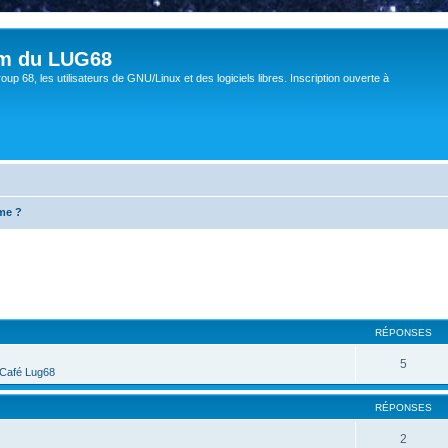
um du LUG68
up 68, les utilisateurs de GNU/Linux et des logiciels libres. Inscription ouverte à
me ?
cher
cherche avancée
RÉPONSES
5
Café Lug68
RÉPONSES
2