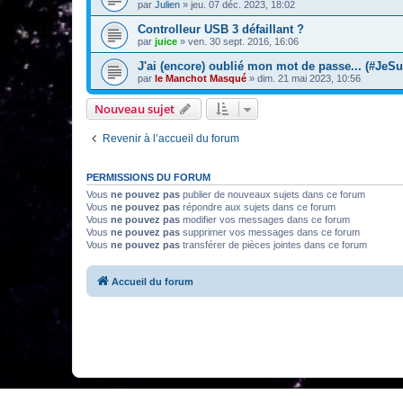
par
Julien
»
jeu. 07 déc. 2023, 18:02
Controlleur USB 3 défaillant ?
par
juice
»
ven. 30 sept. 2016, 16:06
J'ai (encore) oublié mon mot de passe... (#JeS
par
le Manchot Masqué
»
dim. 21 mai 2023, 10:56
Nouveau sujet
Revenir à l’accueil du forum
PERMISSIONS DU FORUM
Vous
ne pouvez pas
publier de nouveaux sujets dans ce forum
Vous
ne pouvez pas
répondre aux sujets dans ce forum
Vous
ne pouvez pas
modifier vos messages dans ce forum
Vous
ne pouvez pas
supprimer vos messages dans ce forum
Vous
ne pouvez pas
transférer de pièces jointes dans ce forum
Accueil du forum