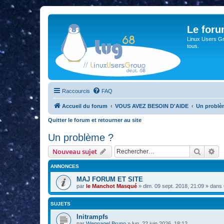
Le for
Linux Users Gro
tous.
Raccourcis
FAQ
Accueil du forum
VOUS AVEZ BESOIN D'AIDE
Un problè
Quitter le forum et retourner au site
Un problème ?
Recher
Re
Nouveau sujet
ANNONCES
MAJ FORUM ET SITE
par
le Manchot Masqué
»
dim. 09 sept. 2018, 21:09
» dans
SUJETS
Initrampfs
par
Wennagel Bruno
»
lun. 22 juin 2026, 18:12