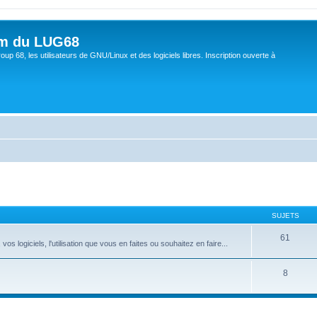
um du LUG68
up 68, les utilisateurs de GNU/Linux et des logiciels libres. Inscription ouverte à
SUJETS
61
 logiciels, l'utilisation que vous en faites ou souhaitez en faire...
8