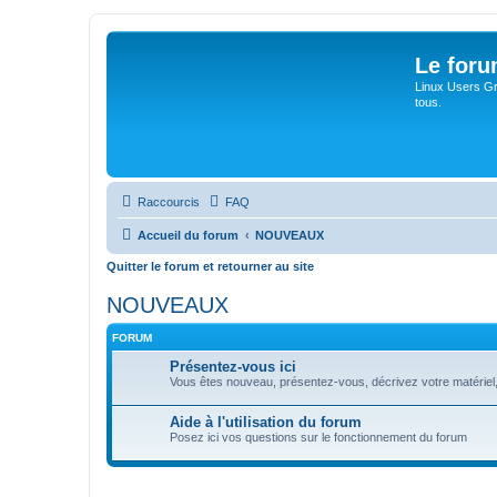
Le for
Linux Users Gro
tous.
Raccourcis
FAQ
Accueil du forum
NOUVEAUX
Quitter le forum et retourner au site
NOUVEAUX
FORUM
Présentez-vous ici
Vous êtes nouveau, présentez-vous, décrivez votre matériel, vos
Aide à l'utilisation du forum
Posez ici vos questions sur le fonctionnement du forum