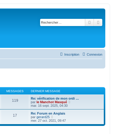
Rechercher
Recherche avancé
Inscription
Connexion
MESSAGES
DERNIER MESSAGE
Re: vérification de mon ordi …
119
C
par
le Manchot Masqué
o
mar. 16 sept. 2025, 04:30
n
s
Re: Forum en Anglais
17
u
C
par
gerard25
l
o
mer. 27 oct. 2021, 09:47
t
n
e
s
r
u
l