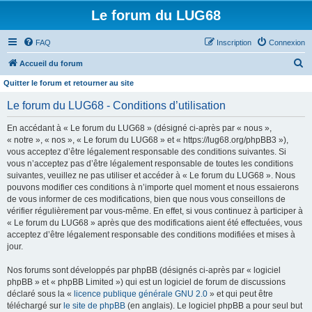
Le forum du LUG68
FAQ
Inscription
Connexion
R
Accueil du forum
e
Quitter le forum et retourner au site
c
Le forum du LUG68 - Conditions d’utilisation
h
En accédant à « Le forum du LUG68 » (désigné ci-après par « nous »,
e
« notre », « nos », « Le forum du LUG68 » et « https://lug68.org/phpBB3 »),
r
vous acceptez d’être légalement responsable des conditions suivantes. Si
vous n’acceptez pas d’être légalement responsable de toutes les conditions
c
suivantes, veuillez ne pas utiliser et accéder à « Le forum du LUG68 ». Nous
h
pouvons modifier ces conditions à n’importe quel moment et nous essaierons
e
de vous informer de ces modifications, bien que nous vous conseillons de
vérifier régulièrement par vous-même. En effet, si vous continuez à participer à
r
« Le forum du LUG68 » après que des modifications aient été effectuées, vous
acceptez d’être légalement responsable des conditions modifiées et mises à
jour.
Nos forums sont développés par phpBB (désignés ci-après par « logiciel
phpBB » et « phpBB Limited ») qui est un logiciel de forum de discussions
déclaré sous la «
licence publique générale GNU 2.0
» et qui peut être
téléchargé sur
le site de phpBB
(en anglais). Le logiciel phpBB a pour seul but