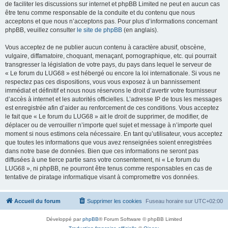
de faciliter les discussions sur internet et phpBB Limited ne peut en aucun cas
être tenu comme responsable de la conduite et du contenu que nous
acceptons et que nous n’acceptons pas. Pour plus d’informations concernant
phpBB, veuillez consulter
le site de phpBB
(en anglais).
Vous acceptez de ne publier aucun contenu à caractère abusif, obscène,
vulgaire, diffamatoire, choquant, menaçant, pornographique, etc. qui pourrait
transgresser la législation de votre pays, du pays dans lequel le serveur de
« Le forum du LUG68 » est hébergé ou encore la loi internationale. Si vous ne
respectez pas ces dispositions, vous vous exposez à un bannissement
immédiat et définitif et nous nous réservons le droit d’avertir votre fournisseur
d’accès à internet et les autorités officielles. L’adresse IP de tous les messages
est enregistrée afin d’aider au renforcement de ces conditions. Vous acceptez
le fait que « Le forum du LUG68 » ait le droit de supprimer, de modifier, de
déplacer ou de verrouiller n’importe quel sujet et message à n’importe quel
moment si nous estimons cela nécessaire. En tant qu’utilisateur, vous acceptez
que toutes les informations que vous avez renseignées soient enregistrées
dans notre base de données. Bien que ces informations ne seront pas
diffusées à une tierce partie sans votre consentement, ni « Le forum du
LUG68 », ni phpBB, ne pourront être tenus comme responsables en cas de
tentative de piratage informatique visant à compromettre vos données.
Accueil du forum
Supprimer les cookies
Fuseau horaire sur
UTC+02:00
Développé par
phpBB
® Forum Software © phpBB Limited