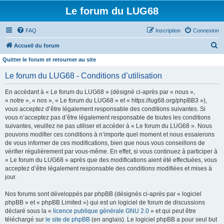
Le forum du LUG68
FAQ
Inscription
Connexion
R
Accueil du forum
e
Quitter le forum et retourner au site
c
Le forum du LUG68 - Conditions d’utilisation
h
En accédant à « Le forum du LUG68 » (désigné ci-après par « nous »,
e
« notre », « nos », « Le forum du LUG68 » et « https://lug68.org/phpBB3 »),
r
vous acceptez d’être légalement responsable des conditions suivantes. Si
vous n’acceptez pas d’être légalement responsable de toutes les conditions
c
suivantes, veuillez ne pas utiliser et accéder à « Le forum du LUG68 ». Nous
h
pouvons modifier ces conditions à n’importe quel moment et nous essaierons
e
de vous informer de ces modifications, bien que nous vous conseillons de
vérifier régulièrement par vous-même. En effet, si vous continuez à participer à
r
« Le forum du LUG68 » après que des modifications aient été effectuées, vous
acceptez d’être légalement responsable des conditions modifiées et mises à
jour.
Nos forums sont développés par phpBB (désignés ci-après par « logiciel
phpBB » et « phpBB Limited ») qui est un logiciel de forum de discussions
déclaré sous la «
licence publique générale GNU 2.0
» et qui peut être
téléchargé sur
le site de phpBB
(en anglais). Le logiciel phpBB a pour seul but