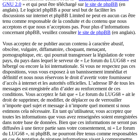
GNU 2.0
» et qui peut être téléchargé sur
le site de phpBB
(en
anglais). Le logiciel phpBB a pour seul but de faciliter les
discussions sur internet et phpBB Limited ne peut en aucun cas être
tenu comme responsable de la conduite et du contenu que nous
acceptons et que nous n’acceptons pas. Pour plus d’informations
concernant phpBB, veuillez consulter
le site de phpBB
(en anglais).
Vous acceptez de ne publier aucun contenu à caractère abusif,
obscène, vulgaire, diffamatoire, choquant, menaçant,
pornographique, etc. qui pourrait transgresser la législation de votre
pays, du pays dans lequel le serveur de « Le forum du LUG68 » est
hébergé ou encore la loi internationale. Si vous ne respectez pas ces
dispositions, vous vous exposez à un bannissement immédiat et
définitif et nous nous réservons le droit d’avertir votre fournisseur
d’accès à internet et les autorités officielles. L’adresse IP de tous les
messages est enregistrée afin d’aider au renforcement de ces
conditions. Vous acceptez le fait que « Le forum du LUG68 » ait le
droit de supprimer, de modifier, de déplacer ou de verrouiller
n’importe quel sujet et message à n’importe quel moment si nous
estimons cela nécessaire. En tant qu’utilisateur, vous acceptez que
toutes les informations que vous avez renseignées soient enregistrées
dans notre base de données. Bien que ces informations ne seront pas
diffusées à une tierce partie sans votre consentement, ni « Le forum
du LUG68 », ni phpBB, ne pourront être tenus comme responsables
en cas de tentative de piratage informatique visant à compromettre