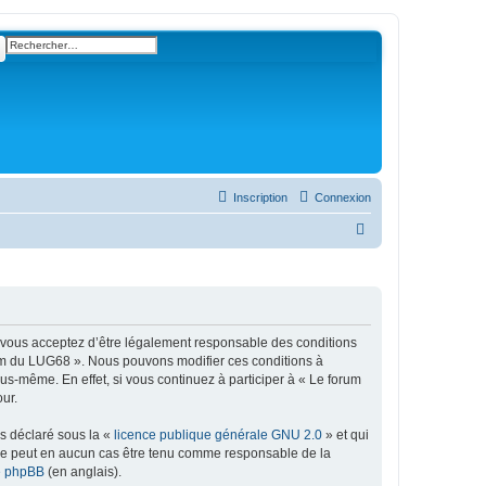
ercher
Recherche avancée
Inscription
Connexion
R
e
c
h
e
, vous acceptez d’être légalement responsable des conditions
r
orum du LUG68 ». Nous pouvons modifier ces conditions à
s-même. En effet, si vous continuez à participer à « Le forum
c
ur.
h
ns déclaré sous la «
licence publique générale GNU 2.0
» et qui
e
ed ne peut en aucun cas être tenu comme responsable de la
r
de phpBB
(en anglais).