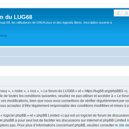
Rech
um du LUG68
up 68, les utilisateurs de GNU/Linux et des logiciels libres. Inscription ouverte à
ntenu
ous », « notre », « nos », « Le forum du LUG68 » et « https://lug68.org/phpBB3 »)
e de toutes les conditions suivantes, veuillez ne pas utiliser et accéder à « Le f
es modifications, bien que nous vous conseillons de vérifier régulièrement par vou
vous acceptez d’être légalement responsable des conditions modifiées et mises à jo
 logiciel phpBB » et « phpBB Limited ») qui est un logiciel de forum de discussio
iel phpBB a pour seul but de faciliter les discussions sur internet et phpBB Limit
ptons pas. Pour plus d’informations concernant phpBB, veuillez consulter
le site 