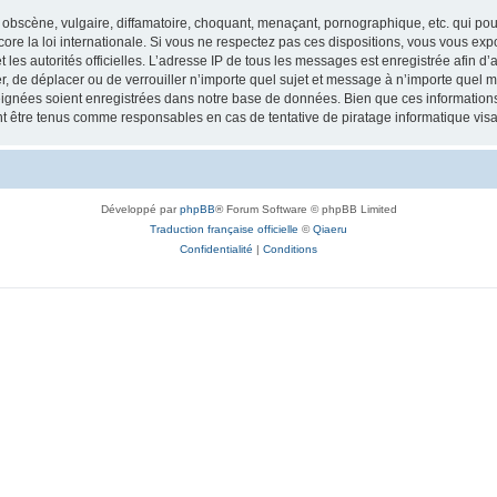
obscène, vulgaire, diffamatoire, choquant, menaçant, pornographique, etc. qui pourr
re la loi internationale. Si vous ne respectez pas ces dispositions, vous vous exp
 et les autorités officielles. L’adresse IP de tous les messages est enregistrée afin 
r, de déplacer ou de verrouiller n’importe quel sujet et message à n’importe quel m
ignées soient enregistrées dans notre base de données. Bien que ces informations n
t être tenus comme responsables en cas de tentative de piratage informatique vi
Développé par
phpBB
® Forum Software © phpBB Limited
Traduction française officielle
©
Qiaeru
Confidentialité
|
Conditions