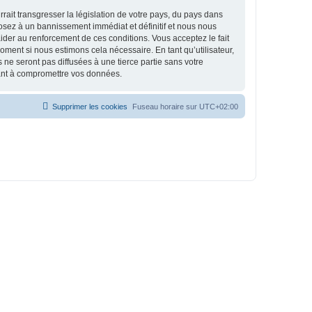
ait transgresser la législation de votre pays, du pays dans
osez à un bannissement immédiat et définitif et nous nous
d’aider au renforcement de ces conditions. Vous acceptez le fait
oment si nous estimons cela nécessaire. En tant qu’utilisateur,
e seront pas diffusées à une tierce partie sans votre
sant à compromettre vos données.
Supprimer les cookies
Fuseau horaire sur
UTC+02:00