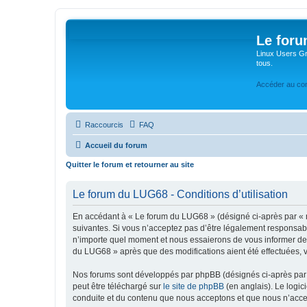
Le for
Linux Users Gro
tous.
Accéder au co
Raccourcis
FAQ
Accueil du forum
Quitter le forum et retourner au site
Le forum du LUG68 - Conditions d’utilisation
En accédant à « Le forum du LUG68 » (désigné ci-après par « n
suivantes. Si vous n’acceptez pas d’être légalement responsabl
n’importe quel moment et nous essaierons de vous informer de c
du LUG68 » après que des modifications aient été effectuées, 
Nos forums sont développés par phpBB (désignés ci-après par «
peut être téléchargé sur
le site de phpBB
(en anglais). Le logic
conduite et du contenu que nous acceptons et que nous n’acce