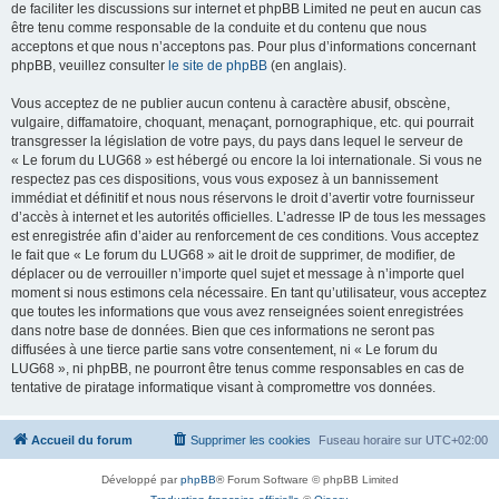
de faciliter les discussions sur internet et phpBB Limited ne peut en aucun cas
être tenu comme responsable de la conduite et du contenu que nous
acceptons et que nous n’acceptons pas. Pour plus d’informations concernant
phpBB, veuillez consulter
le site de phpBB
(en anglais).
Vous acceptez de ne publier aucun contenu à caractère abusif, obscène,
vulgaire, diffamatoire, choquant, menaçant, pornographique, etc. qui pourrait
transgresser la législation de votre pays, du pays dans lequel le serveur de
« Le forum du LUG68 » est hébergé ou encore la loi internationale. Si vous ne
respectez pas ces dispositions, vous vous exposez à un bannissement
immédiat et définitif et nous nous réservons le droit d’avertir votre fournisseur
d’accès à internet et les autorités officielles. L’adresse IP de tous les messages
est enregistrée afin d’aider au renforcement de ces conditions. Vous acceptez
le fait que « Le forum du LUG68 » ait le droit de supprimer, de modifier, de
déplacer ou de verrouiller n’importe quel sujet et message à n’importe quel
moment si nous estimons cela nécessaire. En tant qu’utilisateur, vous acceptez
que toutes les informations que vous avez renseignées soient enregistrées
dans notre base de données. Bien que ces informations ne seront pas
diffusées à une tierce partie sans votre consentement, ni « Le forum du
LUG68 », ni phpBB, ne pourront être tenus comme responsables en cas de
tentative de piratage informatique visant à compromettre vos données.
Accueil du forum
Supprimer les cookies
Fuseau horaire sur
UTC+02:00
Développé par
phpBB
® Forum Software © phpBB Limited