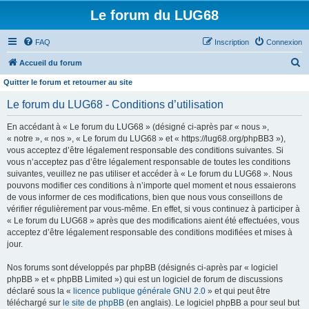
Le forum du LUG68
FAQ
Inscription
Connexion
R
Accueil du forum
e
Quitter le forum et retourner au site
c
Le forum du LUG68 - Conditions d’utilisation
h
En accédant à « Le forum du LUG68 » (désigné ci-après par « nous »,
e
« notre », « nos », « Le forum du LUG68 » et « https://lug68.org/phpBB3 »),
r
vous acceptez d’être légalement responsable des conditions suivantes. Si
vous n’acceptez pas d’être légalement responsable de toutes les conditions
c
suivantes, veuillez ne pas utiliser et accéder à « Le forum du LUG68 ». Nous
h
pouvons modifier ces conditions à n’importe quel moment et nous essaierons
e
de vous informer de ces modifications, bien que nous vous conseillons de
vérifier régulièrement par vous-même. En effet, si vous continuez à participer à
r
« Le forum du LUG68 » après que des modifications aient été effectuées, vous
acceptez d’être légalement responsable des conditions modifiées et mises à
jour.
Nos forums sont développés par phpBB (désignés ci-après par « logiciel
phpBB » et « phpBB Limited ») qui est un logiciel de forum de discussions
déclaré sous la «
licence publique générale GNU 2.0
» et qui peut être
téléchargé sur
le site de phpBB
(en anglais). Le logiciel phpBB a pour seul but