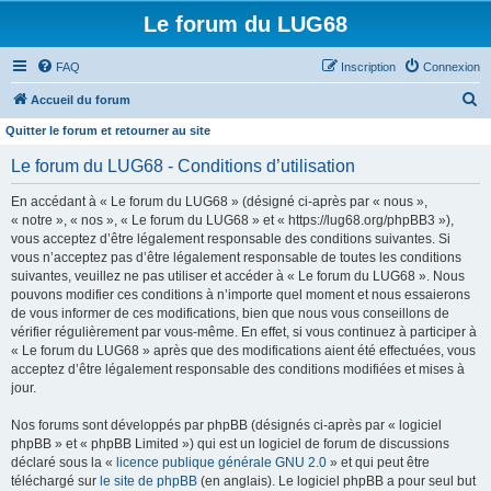
Le forum du LUG68
FAQ
Inscription
Connexion
R
Accueil du forum
e
Quitter le forum et retourner au site
c
Le forum du LUG68 - Conditions d’utilisation
h
En accédant à « Le forum du LUG68 » (désigné ci-après par « nous »,
e
« notre », « nos », « Le forum du LUG68 » et « https://lug68.org/phpBB3 »),
r
vous acceptez d’être légalement responsable des conditions suivantes. Si
vous n’acceptez pas d’être légalement responsable de toutes les conditions
c
suivantes, veuillez ne pas utiliser et accéder à « Le forum du LUG68 ». Nous
h
pouvons modifier ces conditions à n’importe quel moment et nous essaierons
e
de vous informer de ces modifications, bien que nous vous conseillons de
vérifier régulièrement par vous-même. En effet, si vous continuez à participer à
r
« Le forum du LUG68 » après que des modifications aient été effectuées, vous
acceptez d’être légalement responsable des conditions modifiées et mises à
jour.
Nos forums sont développés par phpBB (désignés ci-après par « logiciel
phpBB » et « phpBB Limited ») qui est un logiciel de forum de discussions
déclaré sous la «
licence publique générale GNU 2.0
» et qui peut être
téléchargé sur
le site de phpBB
(en anglais). Le logiciel phpBB a pour seul but