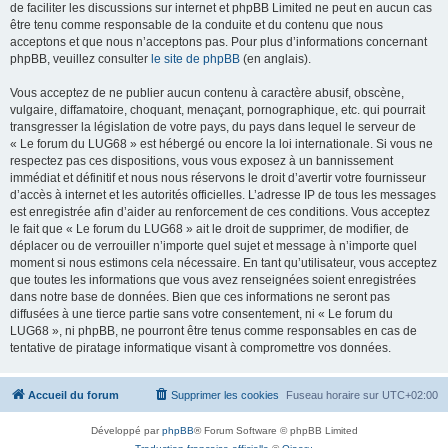
de faciliter les discussions sur internet et phpBB Limited ne peut en aucun cas
être tenu comme responsable de la conduite et du contenu que nous
acceptons et que nous n’acceptons pas. Pour plus d’informations concernant
phpBB, veuillez consulter
le site de phpBB
(en anglais).
Vous acceptez de ne publier aucun contenu à caractère abusif, obscène,
vulgaire, diffamatoire, choquant, menaçant, pornographique, etc. qui pourrait
transgresser la législation de votre pays, du pays dans lequel le serveur de
« Le forum du LUG68 » est hébergé ou encore la loi internationale. Si vous ne
respectez pas ces dispositions, vous vous exposez à un bannissement
immédiat et définitif et nous nous réservons le droit d’avertir votre fournisseur
d’accès à internet et les autorités officielles. L’adresse IP de tous les messages
est enregistrée afin d’aider au renforcement de ces conditions. Vous acceptez
le fait que « Le forum du LUG68 » ait le droit de supprimer, de modifier, de
déplacer ou de verrouiller n’importe quel sujet et message à n’importe quel
moment si nous estimons cela nécessaire. En tant qu’utilisateur, vous acceptez
que toutes les informations que vous avez renseignées soient enregistrées
dans notre base de données. Bien que ces informations ne seront pas
diffusées à une tierce partie sans votre consentement, ni « Le forum du
LUG68 », ni phpBB, ne pourront être tenus comme responsables en cas de
tentative de piratage informatique visant à compromettre vos données.
Accueil du forum
Supprimer les cookies
Fuseau horaire sur
UTC+02:00
Développé par
phpBB
® Forum Software © phpBB Limited