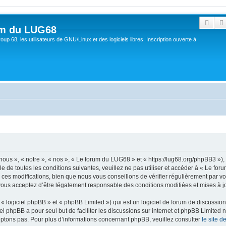
Rech
um du LUG68
up 68, les utilisateurs de GNU/Linux et des logiciels libres. Inscription ouverte à
ous », « notre », « nos », « Le forum du LUG68 » et « https://lug68.org/phpBB3 »)
e de toutes les conditions suivantes, veuillez ne pas utiliser et accéder à « Le f
es modifications, bien que nous vous conseillons de vérifier régulièrement par vou
vous acceptez d’être légalement responsable des conditions modifiées et mises à jo
 logiciel phpBB » et « phpBB Limited ») qui est un logiciel de forum de discussio
iel phpBB a pour seul but de faciliter les discussions sur internet et phpBB Limit
ptons pas. Pour plus d’informations concernant phpBB, veuillez consulter
le site 