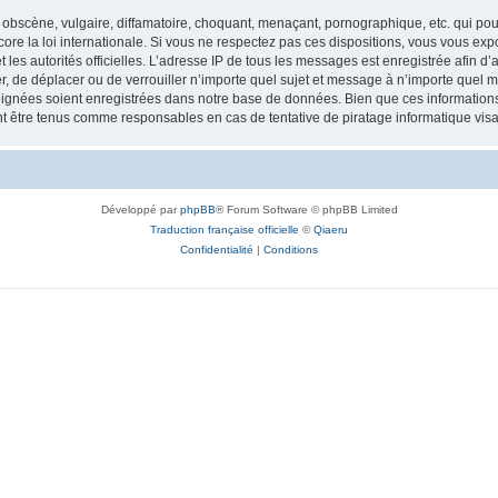
obscène, vulgaire, diffamatoire, choquant, menaçant, pornographique, etc. qui pourr
re la loi internationale. Si vous ne respectez pas ces dispositions, vous vous exp
 et les autorités officielles. L’adresse IP de tous les messages est enregistrée afin 
r, de déplacer ou de verrouiller n’importe quel sujet et message à n’importe quel m
ignées soient enregistrées dans notre base de données. Bien que ces informations n
t être tenus comme responsables en cas de tentative de piratage informatique vi
Développé par
phpBB
® Forum Software © phpBB Limited
Traduction française officielle
©
Qiaeru
Confidentialité
|
Conditions