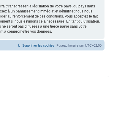
ait transgresser la législation de votre pays, du pays dans
osez à un bannissement immédiat et définitif et nous nous
d’aider au renforcement de ces conditions. Vous acceptez le fait
oment si nous estimons cela nécessaire. En tant qu’utilisateur,
e seront pas diffusées à une tierce partie sans votre
sant à compromettre vos données.
Supprimer les cookies
Fuseau horaire sur
UTC+02:00