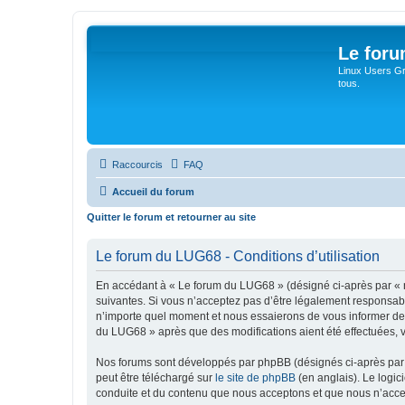
Le for
Linux Users Gro
tous.
Raccourcis
FAQ
Accueil du forum
Quitter le forum et retourner au site
Le forum du LUG68 - Conditions d’utilisation
En accédant à « Le forum du LUG68 » (désigné ci-après par « n
suivantes. Si vous n’acceptez pas d’être légalement responsabl
n’importe quel moment et nous essaierons de vous informer de c
du LUG68 » après que des modifications aient été effectuées, 
Nos forums sont développés par phpBB (désignés ci-après par «
peut être téléchargé sur
le site de phpBB
(en anglais). Le logic
conduite et du contenu que nous acceptons et que nous n’acce