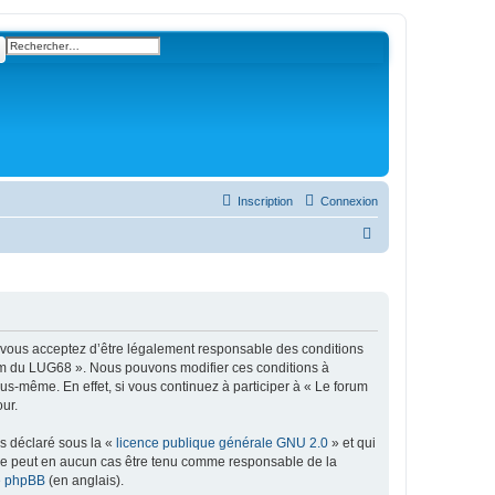
ercher
Recherche avancée
Inscription
Connexion
R
e
c
h
e
, vous acceptez d’être légalement responsable des conditions
r
orum du LUG68 ». Nous pouvons modifier ces conditions à
s-même. En effet, si vous continuez à participer à « Le forum
c
ur.
h
ns déclaré sous la «
licence publique générale GNU 2.0
» et qui
e
ed ne peut en aucun cas être tenu comme responsable de la
r
de phpBB
(en anglais).