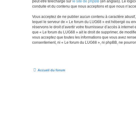
peut être téléchargé sur
le site de phpBB
(en anglais). Le logic
conduite et du contenu que nous acceptons et que nous n’acce
Vous acceptez de ne publier aucun contenu à caractère abusif, 
lequel le serveur de « Le forum du LUG68 » est hébergé ou enco
réservons le droit d’avertir votre fournisseur d’accès à internet
que « Le forum du LUG68 » ait le droit de supprimer, de modifie
vous acceptez que toutes les informations que vous avez rense
consentement, ni « Le forum du LUG68 », ni phpBB, ne pourron
Accueil du forum