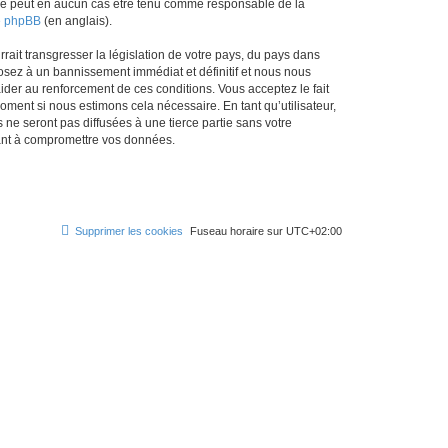
ed ne peut en aucun cas être tenu comme responsable de la
de phpBB
(en anglais).
ait transgresser la législation de votre pays, du pays dans
osez à un bannissement immédiat et définitif et nous nous
d’aider au renforcement de ces conditions. Vous acceptez le fait
oment si nous estimons cela nécessaire. En tant qu’utilisateur,
e seront pas diffusées à une tierce partie sans votre
sant à compromettre vos données.
Supprimer les cookies
Fuseau horaire sur
UTC+02:00