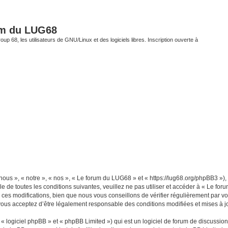
um du LUG68
up 68, les utilisateurs de GNU/Linux et des logiciels libres. Inscription ouverte à
ous », « notre », « nos », « Le forum du LUG68 » et « https://lug68.org/phpBB3 »)
e de toutes les conditions suivantes, veuillez ne pas utiliser et accéder à « Le f
es modifications, bien que nous vous conseillons de vérifier régulièrement par vou
vous acceptez d’être légalement responsable des conditions modifiées et mises à jo
 logiciel phpBB » et « phpBB Limited ») qui est un logiciel de forum de discussio