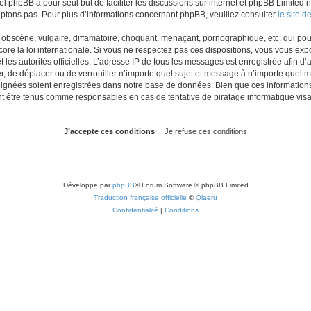
iel phpBB a pour seul but de faciliter les discussions sur internet et phpBB Limit
ptons pas. Pour plus d’informations concernant phpBB, veuillez consulter
le site 
obscène, vulgaire, diffamatoire, choquant, menaçant, pornographique, etc. qui pourr
re la loi internationale. Si vous ne respectez pas ces dispositions, vous vous exp
 et les autorités officielles. L’adresse IP de tous les messages est enregistrée afin 
r, de déplacer ou de verrouiller n’importe quel sujet et message à n’importe quel m
ignées soient enregistrées dans notre base de données. Bien que ces informations n
t être tenus comme responsables en cas de tentative de piratage informatique vi
Développé par
phpBB
® Forum Software © phpBB Limited
Traduction française officielle
©
Qiaeru
Confidentialité
|
Conditions