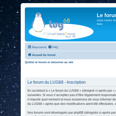
Le for
Linux Users Gro
tous.
Raccourcis
FAQ
Accueil du forum
Quitter le forum et retourner au site
Le forum du LUG68 - Inscription
En accédant à « Le forum du LUG68 » (désigné ci-après par « n
suivantes. Si vous n’acceptez pas d’être légalement responsabl
n’importe quel moment et nous essaierons de vous informer de c
du LUG68 » après que des modifications aient été effectuées, 
Nos forums sont développés par phpBB (désignés ci-après par «