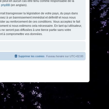
ed ne peut en aucun cas être tenu comme responsable de la
de phpBB
(en anglais).
ait transgresser la législation de votre pays, du pays dans
osez à un bannissement immédiat et définitif et nous nous
d’aider au renforcement de ces conditions. Vous acceptez le fait
oment si nous estimons cela nécessaire. En tant qu’utilisateur,
e seront pas diffusées à une tierce partie sans votre
sant à compromettre vos données.
Supprimer les cookies
Fuseau horaire sur
UTC+02:00