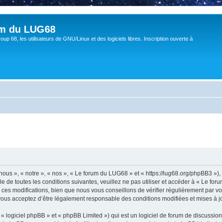
um du LUG68
up 68, les utilisateurs de GNU/Linux et des logiciels libres. Inscription ouverte à
ous », « notre », « nos », « Le forum du LUG68 » et « https://lug68.org/phpBB3 »)
e de toutes les conditions suivantes, veuillez ne pas utiliser et accéder à « Le f
es modifications, bien que nous vous conseillons de vérifier régulièrement par vou
vous acceptez d’être légalement responsable des conditions modifiées et mises à jo
 logiciel phpBB » et « phpBB Limited ») qui est un logiciel de forum de discussio