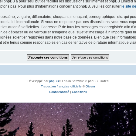
iel phpBB a pour seul but de faciliter les discussions sur internet et phpBB Limit
ptons pas. Pour plus d’informations concernant phpBB, veuillez consulter
le site 
obscène, vulgaire, diffamatoire, choquant, menaçant, pornographique, etc. qui pourr
re la loi internationale. Si vous ne respectez pas ces dispositions, vous vous exp
 et les autorités officielles. L’adresse IP de tous les messages est enregistrée afin 
r, de déplacer ou de verrouiller n’importe quel sujet et message à n’importe quel m
ignées soient enregistrées dans notre base de données. Bien que ces informations n
t être tenus comme responsables en cas de tentative de piratage informatique vi
Développé par
phpBB
® Forum Software © phpBB Limited
Traduction française officielle
©
Qiaeru
Confidentialité
|
Conditions