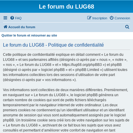
Le forum du LUG68
FAQ
Inscription
Connexion
R
Accueil du forum
e
Quitter le forum et retourner au site
c
Le forum du LUG68 - Politique de confidentialité
h
Cette politique de confidentialité explique en détail comment « Le forum du
e
LUG68 » et ses partenaires affiliés (désignés ci-après par « nous », « notre »,
r
« nos », « Le forum du LUG68 » et « https://lug68.org/phpBB3 ») et phpBB
(désigné ci-après par « logiciel phpBB » et « phpBB Limited ») utilisent toutes
c
les informations collectées lors des sessions d’utilisation de votre part
h
(désignées ci-après par « vos informations »).
e
Vos informations sont collectées de deux manières différentes. Premièrement,
r
en naviguant sur « Le forum du LUG68 », le logiciel phpBB génèrera un
certain nombre de cookies qui sont de petits fichiers téléchargés
temporairement par le navigateur internet de votre ordinateur. Les deux
premiers cookies ne contiennent qu’un identifiant utilisateur et un identifiant
anonyme de session qui vous sont automatiquement assignés par le logiciel
phpBB. Un troisième cookie sera créé lors de votre navigation sur les sujets de
« Le forum du LUG68 », archivant de ce fait tous les sujets que vous avez
consultés et permettant d’améliorer votre confort de navigation en tant