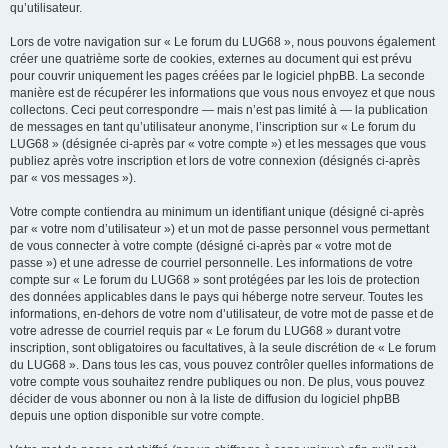
qu’utilisateur.
Lors de votre navigation sur « Le forum du LUG68 », nous pouvons également
créer une quatrième sorte de cookies, externes au document qui est prévu
pour couvrir uniquement les pages créées par le logiciel phpBB. La seconde
manière est de récupérer les informations que vous nous envoyez et que nous
collectons. Ceci peut correspondre — mais n’est pas limité à — la publication
de messages en tant qu’utilisateur anonyme, l’inscription sur « Le forum du
LUG68 » (désignée ci-après par « votre compte ») et les messages que vous
publiez après votre inscription et lors de votre connexion (désignés ci-après
par « vos messages »).
Votre compte contiendra au minimum un identifiant unique (désigné ci-après
par « votre nom d’utilisateur ») et un mot de passe personnel vous permettant
de vous connecter à votre compte (désigné ci-après par « votre mot de
passe ») et une adresse de courriel personnelle. Les informations de votre
compte sur « Le forum du LUG68 » sont protégées par les lois de protection
des données applicables dans le pays qui héberge notre serveur. Toutes les
informations, en-dehors de votre nom d’utilisateur, de votre mot de passe et de
votre adresse de courriel requis par « Le forum du LUG68 » durant votre
inscription, sont obligatoires ou facultatives, à la seule discrétion de « Le forum
du LUG68 ». Dans tous les cas, vous pouvez contrôler quelles informations de
votre compte vous souhaitez rendre publiques ou non. De plus, vous pouvez
décider de vous abonner ou non à la liste de diffusion du logiciel phpBB
depuis une option disponible sur votre compte.