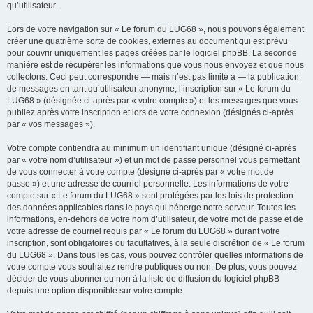
qu’utilisateur.
Lors de votre navigation sur « Le forum du LUG68 », nous pouvons également
créer une quatrième sorte de cookies, externes au document qui est prévu
pour couvrir uniquement les pages créées par le logiciel phpBB. La seconde
manière est de récupérer les informations que vous nous envoyez et que nous
collectons. Ceci peut correspondre — mais n’est pas limité à — la publication
de messages en tant qu’utilisateur anonyme, l’inscription sur « Le forum du
LUG68 » (désignée ci-après par « votre compte ») et les messages que vous
publiez après votre inscription et lors de votre connexion (désignés ci-après
par « vos messages »).
Votre compte contiendra au minimum un identifiant unique (désigné ci-après
par « votre nom d’utilisateur ») et un mot de passe personnel vous permettant
de vous connecter à votre compte (désigné ci-après par « votre mot de
passe ») et une adresse de courriel personnelle. Les informations de votre
compte sur « Le forum du LUG68 » sont protégées par les lois de protection
des données applicables dans le pays qui héberge notre serveur. Toutes les
informations, en-dehors de votre nom d’utilisateur, de votre mot de passe et de
votre adresse de courriel requis par « Le forum du LUG68 » durant votre
inscription, sont obligatoires ou facultatives, à la seule discrétion de « Le forum
du LUG68 ». Dans tous les cas, vous pouvez contrôler quelles informations de
votre compte vous souhaitez rendre publiques ou non. De plus, vous pouvez
décider de vous abonner ou non à la liste de diffusion du logiciel phpBB
depuis une option disponible sur votre compte.