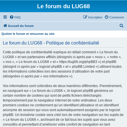
Le forum du LUG68
FAQ
Inscription
Connexion
R
Accueil du forum
e
Quitter le forum et retourner au site
c
Le forum du LUG68 - Politique de confidentialité
h
Cette politique de confidentialité explique en détail comment « Le forum du
e
LUG68 » et ses partenaires affiliés (désignés ci-après par « nous », « notre »,
r
« nos », « Le forum du LUG68 » et « https://lug68.org/phpBB3 ») et phpBB
(désigné ci-après par « logiciel phpBB » et « phpBB Limited ») utilisent toutes
c
les informations collectées lors des sessions d’utilisation de votre part
h
(désignées ci-après par « vos informations »).
e
Vos informations sont collectées de deux manières différentes. Premièrement,
r
en naviguant sur « Le forum du LUG68 », le logiciel phpBB génèrera un
certain nombre de cookies qui sont de petits fichiers téléchargés
temporairement par le navigateur internet de votre ordinateur. Les deux
premiers cookies ne contiennent qu’un identifiant utilisateur et un identifiant
anonyme de session qui vous sont automatiquement assignés par le logiciel
phpBB. Un troisième cookie sera créé lors de votre navigation sur les sujets de
« Le forum du LUG68 », archivant de ce fait tous les sujets que vous avez
consultés et permettant d’améliorer votre confort de navigation en tant