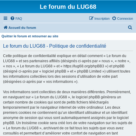
Le forum du LUG68
FAQ
Inscription
Connexion
R
Accueil du forum
e
Quitter le forum et retourner au site
c
Le forum du LUG68 - Politique de confidentialité
h
Cette politique de confidentialité explique en détail comment « Le forum du
e
LUG68 » et ses partenaires affiliés (désignés ci-après par « nous », « notre »,
r
« nos », « Le forum du LUG68 » et « https://lug68.org/phpBB3 ») et phpBB
(désigné ci-après par « logiciel phpBB » et « phpBB Limited ») utilisent toutes
c
les informations collectées lors des sessions d’utilisation de votre part
h
(désignées ci-après par « vos informations »).
e
Vos informations sont collectées de deux manières différentes. Premièrement,
r
en naviguant sur « Le forum du LUG68 », le logiciel phpBB génèrera un
certain nombre de cookies qui sont de petits fichiers téléchargés
temporairement par le navigateur internet de votre ordinateur. Les deux
premiers cookies ne contiennent qu’un identifiant utilisateur et un identifiant
anonyme de session qui vous sont automatiquement assignés par le logiciel
phpBB. Un troisième cookie sera créé lors de votre navigation sur les sujets de
« Le forum du LUG68 », archivant de ce fait tous les sujets que vous avez
consultés et permettant d’améliorer votre confort de navigation en tant