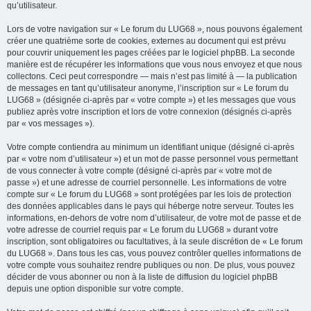
qu’utilisateur.
Lors de votre navigation sur « Le forum du LUG68 », nous pouvons également
créer une quatrième sorte de cookies, externes au document qui est prévu
pour couvrir uniquement les pages créées par le logiciel phpBB. La seconde
manière est de récupérer les informations que vous nous envoyez et que nous
collectons. Ceci peut correspondre — mais n’est pas limité à — la publication
de messages en tant qu’utilisateur anonyme, l’inscription sur « Le forum du
LUG68 » (désignée ci-après par « votre compte ») et les messages que vous
publiez après votre inscription et lors de votre connexion (désignés ci-après
par « vos messages »).
Votre compte contiendra au minimum un identifiant unique (désigné ci-après
par « votre nom d’utilisateur ») et un mot de passe personnel vous permettant
de vous connecter à votre compte (désigné ci-après par « votre mot de
passe ») et une adresse de courriel personnelle. Les informations de votre
compte sur « Le forum du LUG68 » sont protégées par les lois de protection
des données applicables dans le pays qui héberge notre serveur. Toutes les
informations, en-dehors de votre nom d’utilisateur, de votre mot de passe et de
votre adresse de courriel requis par « Le forum du LUG68 » durant votre
inscription, sont obligatoires ou facultatives, à la seule discrétion de « Le forum
du LUG68 ». Dans tous les cas, vous pouvez contrôler quelles informations de
votre compte vous souhaitez rendre publiques ou non. De plus, vous pouvez
décider de vous abonner ou non à la liste de diffusion du logiciel phpBB
depuis une option disponible sur votre compte.