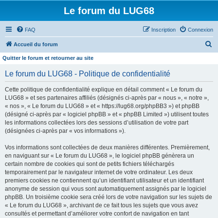
Le forum du LUG68
FAQ
Inscription
Connexion
R
Accueil du forum
e
Quitter le forum et retourner au site
c
Le forum du LUG68 - Politique de confidentialité
h
Cette politique de confidentialité explique en détail comment « Le forum du
e
LUG68 » et ses partenaires affiliés (désignés ci-après par « nous », « notre »,
r
« nos », « Le forum du LUG68 » et « https://lug68.org/phpBB3 ») et phpBB
(désigné ci-après par « logiciel phpBB » et « phpBB Limited ») utilisent toutes
c
les informations collectées lors des sessions d’utilisation de votre part
h
(désignées ci-après par « vos informations »).
e
Vos informations sont collectées de deux manières différentes. Premièrement,
r
en naviguant sur « Le forum du LUG68 », le logiciel phpBB génèrera un
certain nombre de cookies qui sont de petits fichiers téléchargés
temporairement par le navigateur internet de votre ordinateur. Les deux
premiers cookies ne contiennent qu’un identifiant utilisateur et un identifiant
anonyme de session qui vous sont automatiquement assignés par le logiciel
phpBB. Un troisième cookie sera créé lors de votre navigation sur les sujets de
« Le forum du LUG68 », archivant de ce fait tous les sujets que vous avez
consultés et permettant d’améliorer votre confort de navigation en tant