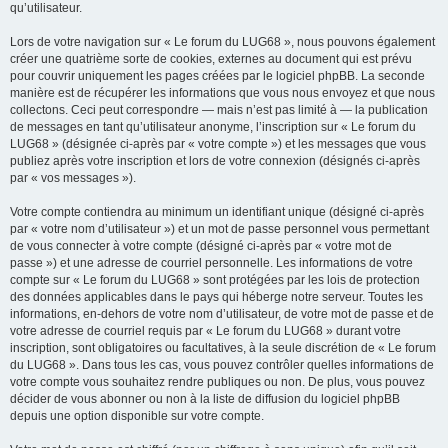
qu’utilisateur.
Lors de votre navigation sur « Le forum du LUG68 », nous pouvons également
créer une quatrième sorte de cookies, externes au document qui est prévu
pour couvrir uniquement les pages créées par le logiciel phpBB. La seconde
manière est de récupérer les informations que vous nous envoyez et que nous
collectons. Ceci peut correspondre — mais n’est pas limité à — la publication
de messages en tant qu’utilisateur anonyme, l’inscription sur « Le forum du
LUG68 » (désignée ci-après par « votre compte ») et les messages que vous
publiez après votre inscription et lors de votre connexion (désignés ci-après
par « vos messages »).
Votre compte contiendra au minimum un identifiant unique (désigné ci-après
par « votre nom d’utilisateur ») et un mot de passe personnel vous permettant
de vous connecter à votre compte (désigné ci-après par « votre mot de
passe ») et une adresse de courriel personnelle. Les informations de votre
compte sur « Le forum du LUG68 » sont protégées par les lois de protection
des données applicables dans le pays qui héberge notre serveur. Toutes les
informations, en-dehors de votre nom d’utilisateur, de votre mot de passe et de
votre adresse de courriel requis par « Le forum du LUG68 » durant votre
inscription, sont obligatoires ou facultatives, à la seule discrétion de « Le forum
du LUG68 ». Dans tous les cas, vous pouvez contrôler quelles informations de
votre compte vous souhaitez rendre publiques ou non. De plus, vous pouvez
décider de vous abonner ou non à la liste de diffusion du logiciel phpBB
depuis une option disponible sur votre compte.