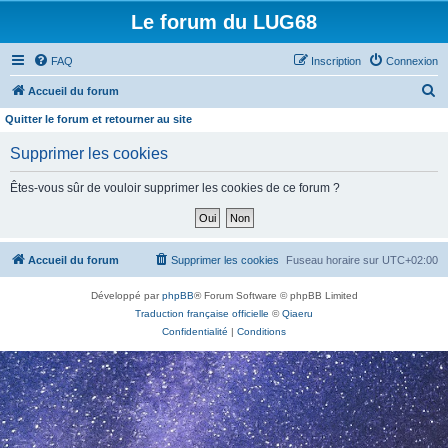
Le forum du LUG68
FAQ
Inscription
Connexion
R
Accueil du forum
e
Quitter le forum et retourner au site
c
Supprimer les cookies
h
e
Êtes-vous sûr de vouloir supprimer les cookies de ce forum ?
r
c
h
Accueil du forum
Supprimer les cookies
Fuseau horaire sur
UTC+02:00
e
Développé par
phpBB
® Forum Software © phpBB Limited
r
Traduction française officielle
©
Qiaeru
Confidentialité
|
Conditions