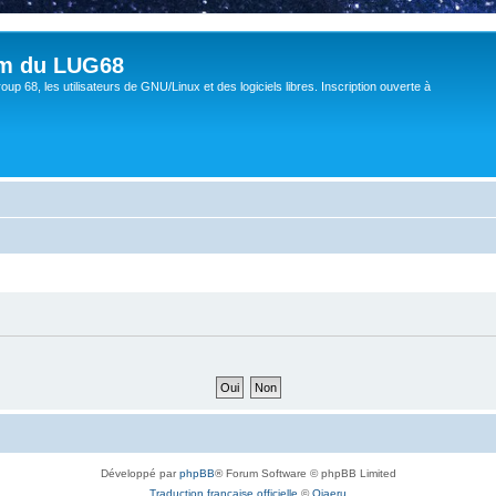
um du LUG68
up 68, les utilisateurs de GNU/Linux et des logiciels libres. Inscription ouverte à
Développé par
phpBB
® Forum Software © phpBB Limited
Traduction française officielle
©
Qiaeru