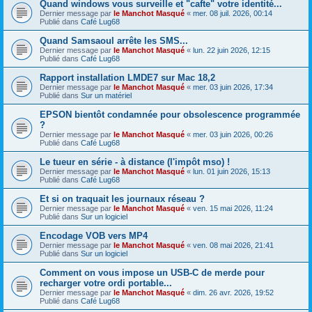
Quand windows vous surveille et "cafte" votre identité...
Dernier message par
le Manchot Masqué
«
mer. 08 juil. 2026, 00:14
Publié dans
Café Lug68
Quand Samsaoul arrête les SMS...
Dernier message par
le Manchot Masqué
«
lun. 22 juin 2026, 12:15
Publié dans
Café Lug68
Rapport installation LMDE7 sur Mac 18,2
Dernier message par
le Manchot Masqué
«
mer. 03 juin 2026, 17:34
Publié dans
Sur un matériel
EPSON bientôt condamnée pour obsolescence programmée
?
Dernier message par
le Manchot Masqué
«
mer. 03 juin 2026, 00:26
Publié dans
Café Lug68
Le tueur en série - à distance (l'impôt mso) !
Dernier message par
le Manchot Masqué
«
lun. 01 juin 2026, 15:13
Publié dans
Café Lug68
Et si on traquait les journaux réseau ?
Dernier message par
le Manchot Masqué
«
ven. 15 mai 2026, 11:24
Publié dans
Sur un logiciel
Encodage VOB vers MP4
Dernier message par
le Manchot Masqué
«
ven. 08 mai 2026, 21:41
Publié dans
Sur un logiciel
Comment on vous impose un USB-C de merde pour
recharger votre ordi portable...
Dernier message par
le Manchot Masqué
«
dim. 26 avr. 2026, 19:52
Publié dans
Café Lug68