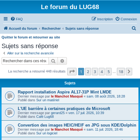
Le forum du LUG68
FAQ
Inscription
Connexion
R
Accueil du forum
Rechercher
Sujets sans réponse
e
Quitter le forum et retourner au site
c
Sujets sans réponse
h
Aller sur la recherche avancée
e
Rechercher
Recherche avancée
r
Page
1
sur
18
1
2
3
4
5
18
Sui
La recherche a retourné 448 résultats
…
c
h
Sujets
e
Rapport installation Aspire AL17-31P Mint LMDE
r
Dernier message par
le Manchot Masqué
«
sam. 08 août 2026, 18:28
Publié dans
Sur un matériel
L'UE barrière à certaines pratiques de Microsoft
Dernier message par
gerard25
«
ven. 17 juil. 2026, 10:39
Publié dans
Café Lug68
Convertion des images HEIC/HEIF en JPG sous KDE/Dolphin
Dernier message par
le Manchot Masqué
«
sam. 11 juil. 2026, 18:46
Publié dans
Sur un logiciel