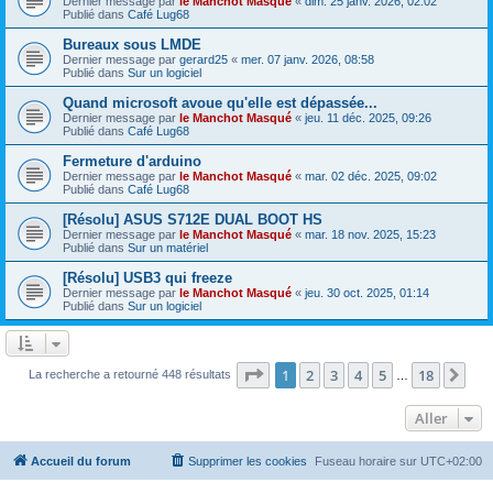
Dernier message par
le Manchot Masqué
«
dim. 25 janv. 2026, 02:02
Publié dans
Café Lug68
Bureaux sous LMDE
Dernier message par
gerard25
«
mer. 07 janv. 2026, 08:58
Publié dans
Sur un logiciel
Quand microsoft avoue qu'elle est dépassée...
Dernier message par
le Manchot Masqué
«
jeu. 11 déc. 2025, 09:26
Publié dans
Café Lug68
Fermeture d'arduino
Dernier message par
le Manchot Masqué
«
mar. 02 déc. 2025, 09:02
Publié dans
Café Lug68
[Résolu] ASUS S712E DUAL BOOT HS
Dernier message par
le Manchot Masqué
«
mar. 18 nov. 2025, 15:23
Publié dans
Sur un matériel
[Résolu] USB3 qui freeze
Dernier message par
le Manchot Masqué
«
jeu. 30 oct. 2025, 01:14
Publié dans
Sur un logiciel
Page
1
sur
18
1
2
3
4
5
18
Sui
La recherche a retourné 448 résultats
…
Aller
Accueil du forum
Supprimer les cookies
Fuseau horaire sur
UTC+02:00