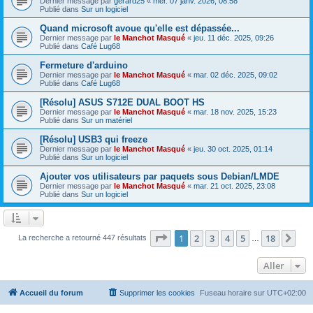
Dernier message par
gerard25
«
mer. 07 janv. 2026, 08:58
Publié dans
Sur un logiciel
Quand microsoft avoue qu'elle est dépassée...
Dernier message par
le Manchot Masqué
«
jeu. 11 déc. 2025, 09:26
Publié dans
Café Lug68
Fermeture d'arduino
Dernier message par
le Manchot Masqué
«
mar. 02 déc. 2025, 09:02
Publié dans
Café Lug68
[Résolu] ASUS S712E DUAL BOOT HS
Dernier message par
le Manchot Masqué
«
mar. 18 nov. 2025, 15:23
Publié dans
Sur un matériel
[Résolu] USB3 qui freeze
Dernier message par
le Manchot Masqué
«
jeu. 30 oct. 2025, 01:14
Publié dans
Sur un logiciel
Ajouter vos utilisateurs par paquets sous Debian/LMDE
Dernier message par
le Manchot Masqué
«
mar. 21 oct. 2025, 23:08
Publié dans
Sur un logiciel
Page
1
sur
18
1
2
3
4
5
18
Sui
La recherche a retourné 447 résultats
…
Aller
Accueil du forum
Supprimer les cookies
Fuseau horaire sur
UTC+02:00