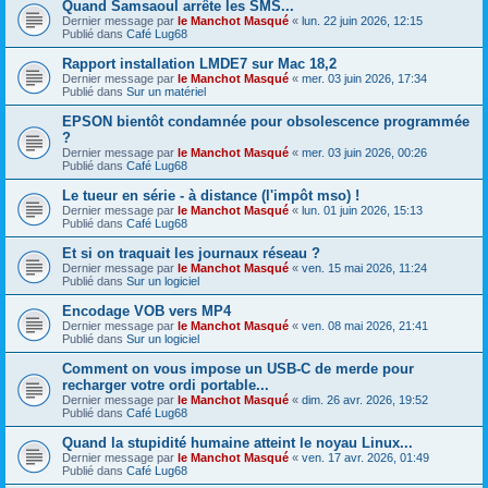
Quand Samsaoul arrête les SMS...
Dernier message par
le Manchot Masqué
«
lun. 22 juin 2026, 12:15
Publié dans
Café Lug68
Rapport installation LMDE7 sur Mac 18,2
Dernier message par
le Manchot Masqué
«
mer. 03 juin 2026, 17:34
Publié dans
Sur un matériel
EPSON bientôt condamnée pour obsolescence programmée
?
Dernier message par
le Manchot Masqué
«
mer. 03 juin 2026, 00:26
Publié dans
Café Lug68
Le tueur en série - à distance (l'impôt mso) !
Dernier message par
le Manchot Masqué
«
lun. 01 juin 2026, 15:13
Publié dans
Café Lug68
Et si on traquait les journaux réseau ?
Dernier message par
le Manchot Masqué
«
ven. 15 mai 2026, 11:24
Publié dans
Sur un logiciel
Encodage VOB vers MP4
Dernier message par
le Manchot Masqué
«
ven. 08 mai 2026, 21:41
Publié dans
Sur un logiciel
Comment on vous impose un USB-C de merde pour
recharger votre ordi portable...
Dernier message par
le Manchot Masqué
«
dim. 26 avr. 2026, 19:52
Publié dans
Café Lug68
Quand la stupidité humaine atteint le noyau Linux...
Dernier message par
le Manchot Masqué
«
ven. 17 avr. 2026, 01:49
Publié dans
Café Lug68