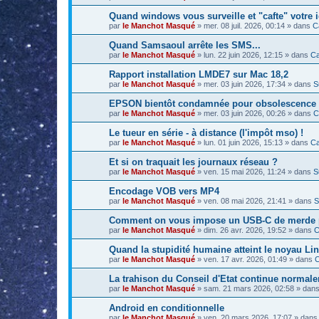
Quand windows vous surveille et "cafte" votre id
par
le Manchot Masqué
»
mer. 08 juil. 2026, 00:14
» dans
C
Quand Samsaoul arrête les SMS...
par
le Manchot Masqué
»
lun. 22 juin 2026, 12:15
» dans
Ca
Rapport installation LMDE7 sur Mac 18,2
par
le Manchot Masqué
»
mer. 03 juin 2026, 17:34
» dans
S
EPSON bientôt condamnée pour obsolescence
par
le Manchot Masqué
»
mer. 03 juin 2026, 00:26
» dans
C
Le tueur en série - à distance (l'impôt mso) !
par
le Manchot Masqué
»
lun. 01 juin 2026, 15:13
» dans
Ca
Et si on traquait les journaux réseau ?
par
le Manchot Masqué
»
ven. 15 mai 2026, 11:24
» dans
S
Encodage VOB vers MP4
par
le Manchot Masqué
»
ven. 08 mai 2026, 21:41
» dans
S
Comment on vous impose un USB-C de merde pou
par
le Manchot Masqué
»
dim. 26 avr. 2026, 19:52
» dans
C
Quand la stupidité humaine atteint le noyau Lin
par
le Manchot Masqué
»
ven. 17 avr. 2026, 01:49
» dans
C
La trahison du Conseil d'Etat continue normale
par
le Manchot Masqué
»
sam. 21 mars 2026, 02:58
» dan
Android en conditionnelle
par
le Manchot Masqué
»
ven. 20 mars 2026, 17:07
» dan