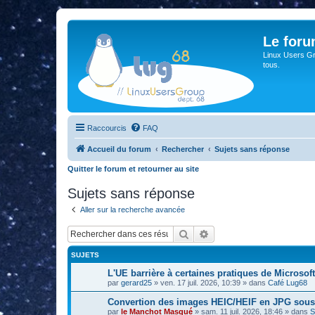
Le for
Linux Users Gro
tous.
Raccourcis
FAQ
Accueil du forum
Rechercher
Sujets sans réponse
Quitter le forum et retourner au site
Sujets sans réponse
Aller sur la recherche avancée
Rechercher
Recherche avancée
SUJETS
L'UE barrière à certaines pratiques de Microsoft
par
gerard25
»
ven. 17 juil. 2026, 10:39
» dans
Café Lug68
Convertion des images HEIC/HEIF en JPG sou
par
le Manchot Masqué
»
sam. 11 juil. 2026, 18:46
» dans
S