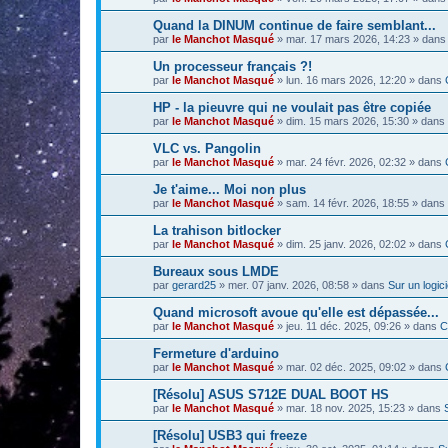
Quand la DINUM continue de faire semblant...
par
le Manchot Masqué
»
mar. 17 mars 2026, 14:23
» dan
Un processeur français ?!
par
le Manchot Masqué
»
lun. 16 mars 2026, 12:20
» dans
HP - la pieuvre qui ne voulait pas être copiée
par
le Manchot Masqué
»
dim. 15 mars 2026, 15:30
» dans
VLC vs. Pangolin
par
le Manchot Masqué
»
mar. 24 févr. 2026, 02:32
» dans
Je t'aime... Moi non plus
par
le Manchot Masqué
»
sam. 14 févr. 2026, 18:55
» dans
La trahison bitlocker
par
le Manchot Masqué
»
dim. 25 janv. 2026, 02:02
» dans
Bureaux sous LMDE
par
gerard25
»
mer. 07 janv. 2026, 08:58
» dans
Sur un logici
Quand microsoft avoue qu'elle est dépassée...
par
le Manchot Masqué
»
jeu. 11 déc. 2025, 09:26
» dans
C
Fermeture d'arduino
par
le Manchot Masqué
»
mar. 02 déc. 2025, 09:02
» dans
[Résolu] ASUS S712E DUAL BOOT HS
par
le Manchot Masqué
»
mar. 18 nov. 2025, 15:23
» dans
[Résolu] USB3 qui freeze