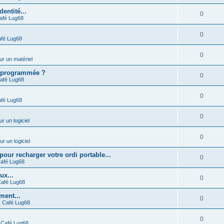
entité...
0
afé Lug68
0
fé Lug68
0
ur un matériel
 programmée ?
0
afé Lug68
0
fé Lug68
0
ur un logiciel
0
ur un logiciel
r recharger votre ordi portable...
0
afé Lug68
ux...
0
afé Lug68
ment...
0
s
Café Lug68
0
s
Café Lug68