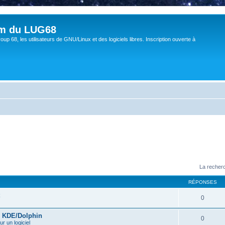
um du LUG68
up 68, les utilisateurs de GNU/Linux et des logiciels libres. Inscription ouverte à
La recherc
RÉPONSES
0
s KDE/Dolphin
0
ur un logiciel