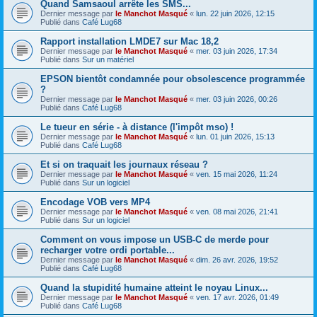
Quand Samsaoul arrête les SMS...
Dernier message par
le Manchot Masqué
«
lun. 22 juin 2026, 12:15
Publié dans
Café Lug68
Rapport installation LMDE7 sur Mac 18,2
Dernier message par
le Manchot Masqué
«
mer. 03 juin 2026, 17:34
Publié dans
Sur un matériel
EPSON bientôt condamnée pour obsolescence programmée
?
Dernier message par
le Manchot Masqué
«
mer. 03 juin 2026, 00:26
Publié dans
Café Lug68
Le tueur en série - à distance (l'impôt mso) !
Dernier message par
le Manchot Masqué
«
lun. 01 juin 2026, 15:13
Publié dans
Café Lug68
Et si on traquait les journaux réseau ?
Dernier message par
le Manchot Masqué
«
ven. 15 mai 2026, 11:24
Publié dans
Sur un logiciel
Encodage VOB vers MP4
Dernier message par
le Manchot Masqué
«
ven. 08 mai 2026, 21:41
Publié dans
Sur un logiciel
Comment on vous impose un USB-C de merde pour
recharger votre ordi portable...
Dernier message par
le Manchot Masqué
«
dim. 26 avr. 2026, 19:52
Publié dans
Café Lug68
Quand la stupidité humaine atteint le noyau Linux...
Dernier message par
le Manchot Masqué
«
ven. 17 avr. 2026, 01:49
Publié dans
Café Lug68