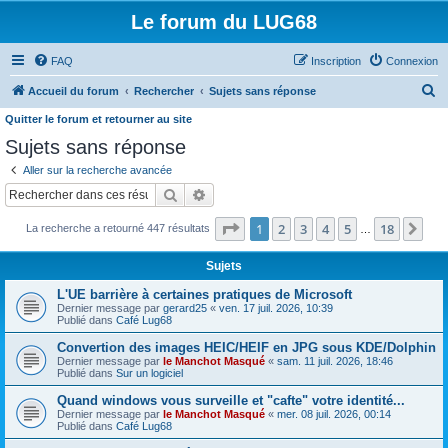
Le forum du LUG68
FAQ
Inscription
Connexion
R
Accueil du forum
Rechercher
Sujets sans réponse
e
Quitter le forum et retourner au site
c
Sujets sans réponse
h
Aller sur la recherche avancée
e
Rechercher
Recherche avancée
r
Page
1
sur
18
1
2
3
4
5
18
Sui
La recherche a retourné 447 résultats
…
c
h
Sujets
e
L'UE barrière à certaines pratiques de Microsoft
r
Dernier message par
gerard25
«
ven. 17 juil. 2026, 10:39
Publié dans
Café Lug68
Convertion des images HEIC/HEIF en JPG sous KDE/Dolphin
Dernier message par
le Manchot Masqué
«
sam. 11 juil. 2026, 18:46
Publié dans
Sur un logiciel
Quand windows vous surveille et "cafte" votre identité...
Dernier message par
le Manchot Masqué
«
mer. 08 juil. 2026, 00:14
Publié dans
Café Lug68