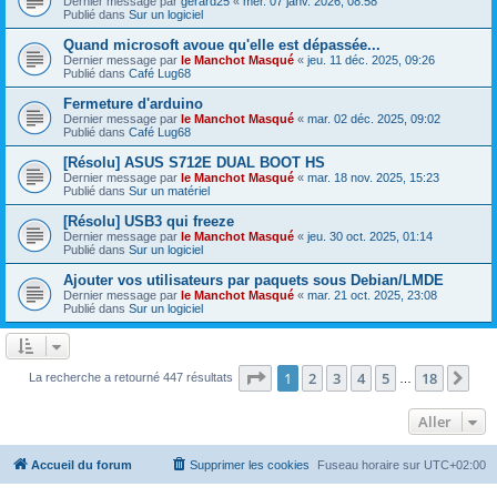
Dernier message par
gerard25
«
mer. 07 janv. 2026, 08:58
Publié dans
Sur un logiciel
Quand microsoft avoue qu'elle est dépassée...
Dernier message par
le Manchot Masqué
«
jeu. 11 déc. 2025, 09:26
Publié dans
Café Lug68
Fermeture d'arduino
Dernier message par
le Manchot Masqué
«
mar. 02 déc. 2025, 09:02
Publié dans
Café Lug68
[Résolu] ASUS S712E DUAL BOOT HS
Dernier message par
le Manchot Masqué
«
mar. 18 nov. 2025, 15:23
Publié dans
Sur un matériel
[Résolu] USB3 qui freeze
Dernier message par
le Manchot Masqué
«
jeu. 30 oct. 2025, 01:14
Publié dans
Sur un logiciel
Ajouter vos utilisateurs par paquets sous Debian/LMDE
Dernier message par
le Manchot Masqué
«
mar. 21 oct. 2025, 23:08
Publié dans
Sur un logiciel
Page
1
sur
18
1
2
3
4
5
18
Sui
La recherche a retourné 447 résultats
…
Aller
Accueil du forum
Supprimer les cookies
Fuseau horaire sur
UTC+02:00