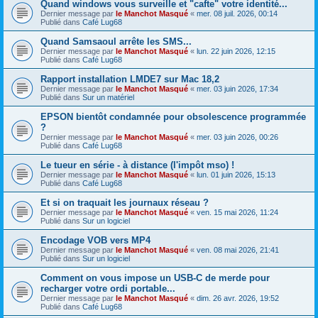
Quand windows vous surveille et "cafte" votre identité...
Dernier message par
le Manchot Masqué
«
mer. 08 juil. 2026, 00:14
Publié dans
Café Lug68
Quand Samsaoul arrête les SMS...
Dernier message par
le Manchot Masqué
«
lun. 22 juin 2026, 12:15
Publié dans
Café Lug68
Rapport installation LMDE7 sur Mac 18,2
Dernier message par
le Manchot Masqué
«
mer. 03 juin 2026, 17:34
Publié dans
Sur un matériel
EPSON bientôt condamnée pour obsolescence programmée
?
Dernier message par
le Manchot Masqué
«
mer. 03 juin 2026, 00:26
Publié dans
Café Lug68
Le tueur en série - à distance (l'impôt mso) !
Dernier message par
le Manchot Masqué
«
lun. 01 juin 2026, 15:13
Publié dans
Café Lug68
Et si on traquait les journaux réseau ?
Dernier message par
le Manchot Masqué
«
ven. 15 mai 2026, 11:24
Publié dans
Sur un logiciel
Encodage VOB vers MP4
Dernier message par
le Manchot Masqué
«
ven. 08 mai 2026, 21:41
Publié dans
Sur un logiciel
Comment on vous impose un USB-C de merde pour
recharger votre ordi portable...
Dernier message par
le Manchot Masqué
«
dim. 26 avr. 2026, 19:52
Publié dans
Café Lug68