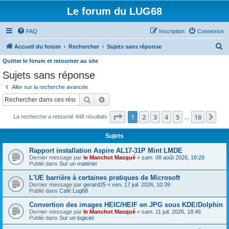
Le forum du LUG68
FAQ
Inscription
Connexion
R
Accueil du forum
Rechercher
Sujets sans réponse
e
Quitter le forum et retourner au site
c
Sujets sans réponse
h
Aller sur la recherche avancée
e
Rechercher
Recherche avancée
r
Page
1
sur
18
1
2
3
4
5
18
Sui
La recherche a retourné 448 résultats
…
c
h
Sujets
e
Rapport installation Aspire AL17-31P Mint LMDE
r
Dernier message par
le Manchot Masqué
«
sam. 08 août 2026, 18:28
Publié dans
Sur un matériel
L'UE barrière à certaines pratiques de Microsoft
Dernier message par
gerard25
«
ven. 17 juil. 2026, 10:39
Publié dans
Café Lug68
Convertion des images HEIC/HEIF en JPG sous KDE/Dolphin
Dernier message par
le Manchot Masqué
«
sam. 11 juil. 2026, 18:46
Publié dans
Sur un logiciel