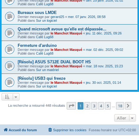
Dernier message par
le Manchot Masqué
«
dim. 25 janv. 2026, 02:02
Publié dans
Café Lug68
Bureaux sous LMDE
Dernier message par
gerard25
«
mer. 07 janv. 2026, 08:58
Publié dans
Sur un logiciel
Quand microsoft avoue qu'elle est dépassée...
Dernier message par
le Manchot Masqué
«
jeu. 11 déc. 2025, 09:26
Publié dans
Café Lug68
Fermeture d'arduino
Dernier message par
le Manchot Masqué
«
mar. 02 déc. 2025, 09:02
Publié dans
Café Lug68
[Résolu] ASUS S712E DUAL BOOT HS
Dernier message par
le Manchot Masqué
«
mar. 18 nov. 2025, 15:23
Publié dans
Sur un matériel
[Résolu] USB3 qui freeze
Dernier message par
le Manchot Masqué
«
jeu. 30 oct. 2025, 01:14
Publié dans
Sur un logiciel
Page
1
sur
18
1
2
3
4
5
18
Sui
La recherche a retourné 448 résultats
…
Aller
Accueil du forum
Supprimer les cookies
Fuseau horaire sur
UTC+02:00